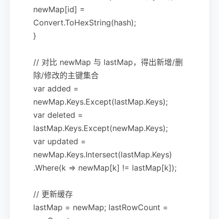
newMap[id] =
Convert.ToHexString(hash);
}
// 对比 newMap 与 lastMap，得出新增/删
除/修改的主键集合
var added =
newMap.Keys.Except(lastMap.Keys);
var deleted =
lastMap.Keys.Except(newMap.Keys);
var updated =
newMap.Keys.Intersect(lastMap.Keys)
.Where(k => newMap[k] != lastMap[k]);
// 更新缓存
lastMap = newMap; lastRowCount =