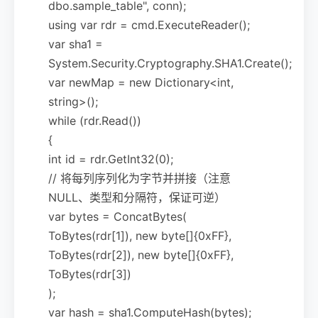
dbo.sample_table", conn);
using var rdr = cmd.ExecuteReader();
var sha1 =
System.Security.Cryptography.SHA1.Create();
var newMap = new Dictionary<int,
string>();
while (rdr.Read())
{
int id = rdr.GetInt32(0);
// 将每列序列化为字节并拼接（注意
NULL、类型和分隔符，保证可逆）
var bytes = ConcatBytes(
ToBytes(rdr[1]), new byte[]{0xFF},
ToBytes(rdr[2]), new byte[]{0xFF},
ToBytes(rdr[3])
);
var hash = sha1.ComputeHash(bytes);