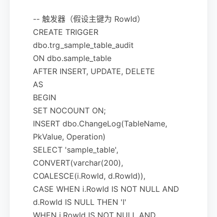
-- 触发器（假设主键为 RowId）
CREATE TRIGGER
dbo.trg_sample_table_audit
ON dbo.sample_table
AFTER INSERT, UPDATE, DELETE
AS
BEGIN
SET NOCOUNT ON;
INSERT dbo.ChangeLog(TableName,
PkValue, Operation)
SELECT 'sample_table',
CONVERT(varchar(200),
COALESCE(i.RowId, d.RowId)),
CASE WHEN i.RowId IS NOT NULL AND
d.RowId IS NULL THEN 'I'
WHEN i.RowId IS NOT NULL AND