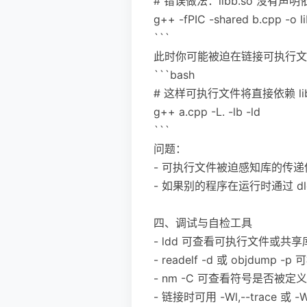
# 错误做法：libb.so 没有声明依赖
g++ -fPIC -shared b.cpp -o l
```
此时你可能被迫在链接可执行文件
```bash
# 这样可执行文件将直接依赖 li
g++ a.cpp -L. -lb -ld
```
问题：
- 可执行文件被迫感知库的传递依
- 如果别的程序在运行时通过 dlo
四、调试与自检工具
- ldd 可查看可执行文件或共
- readelf -d 或 objdump
- nm -C 可查看符号是否被定
- 链接时可用 -Wl,--trace 或 