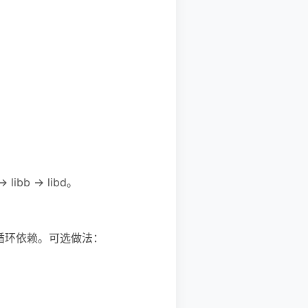
bb -> libd。
就出现循环依赖。可选做法：