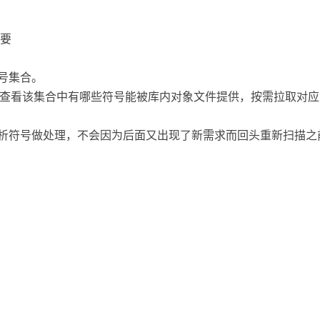
要
符号集合。
a 时，它查看该集合中有哪些符号能被库内对象文件提供，按需拉取
解析符号做处理，不会因为后面又出现了新需求而回头重新扫描之