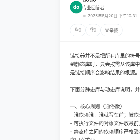
do
专业回答者
📅 2025年8月20日 下午10:31
👍
👎
0
0
🚨
举报
链接器并不是把所有库里的符号
到静态库时，只会按需从该库中
是链接顺序会影响结果的根源。
下面分静态库与动态库说明，并
一、核心规则（通俗版）
- 谁依赖谁，谁就写在前；被
- 可执行文件的对象文件放最
- 静态库之间的依赖顺序严格受
序同样重要。