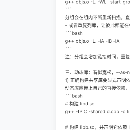
g++ objs.o -L. -Wl,--start-gr
```
分组会在组内不断重新扫描，直到不再引
- 或者重复列库，让彼此都能
```bash
g++ objs.o -L. -lA -lB -lA
```
注：分组会增加链接时间，重复
三、动态库：看似宽松，--as-n
1) 正确构建共享库要显式声明
动态库应带上自己的直接依赖，这样
```bash
# 构建 libd.so
g++ -fPIC -shared d.cpp -o l
# 构建 libb.so，并声明它依赖 li