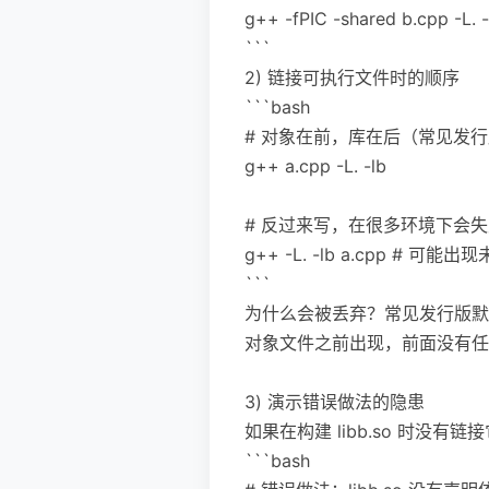
g++ -fPIC -shared b.cpp -L. -
```
2) 链接可执行文件时的顺序
```bash
# 对象在前，库在后（常见发行版在
g++ a.cpp -L. -lb
# 反过来写，在很多环境下会失败（
g++ -L. -lb a.cpp 
```
为什么会被丢弃？常见发行版默认启
对象文件之前出现，前面没有任
3) 演示错误做法的隐患
如果在构建 libb.so 时没有
```bash