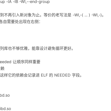
oup -lA -lB -Wl,--end-group
入新对象为止。等价的老写法是 -Wl,-( ... ) -Wl,-)。
在各自需要处出现在右侧：
列库也不够优雅，能靠设计避免循环更好。
eeded 让顺序同样重要
依赖
它的依赖会记录进 ELF 的 NEEDED 字段。
ibd.so
bd.so