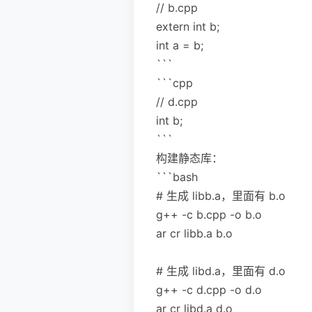
// b.cpp
extern int b;
int a = b;
```
```cpp
// d.cpp
int b;
```
构建静态库：
```bash
# 生成 libb.a，里面有 b.o
g++ -c b.cpp -o b.o
ar cr libb.a b.o
# 生成 libd.a，里面有 d.o
g++ -c d.cpp -o d.o
ar cr libd.a d.o