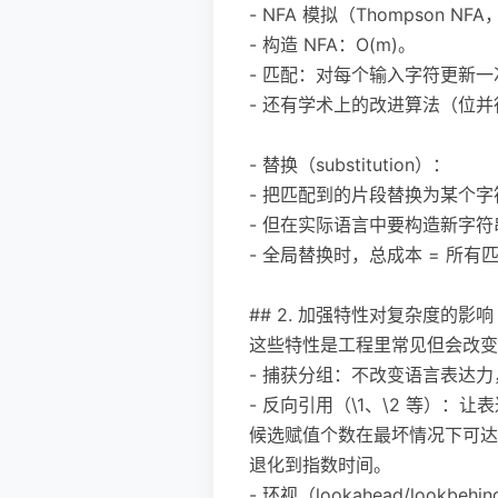
- NFA 模拟（Thompson 
- 构造 NFA：O(m)。
- 匹配：对每个输入字符更新一次状
- 还有学术上的改进算法（位并行等）
- 替换（substitution）：
- 把匹配到的片段替换为某个字
- 但在实际语言中要构造新字符
- 全局替换时，总成本 = 所
## 2. 加强特性对复杂度的影响
这些特性是工程里常见但会改变
- 捕获分组：不改变语言表达
- 反向引用（\1、\2 等）：
候选赋值个数在最坏情况下可达 O
退化到指数时间。
- 环视（lookahead/lookbehi