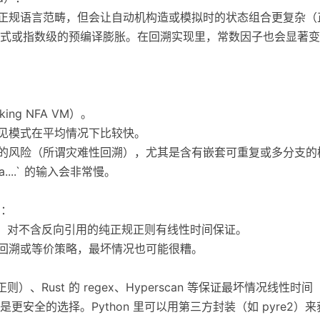
出正规语言范畴，但会让自动机构造或模拟时的状态组合更复杂
式或指数级的预编译膨胀。在回溯实现里，常数因子也会显著变
ing NFA VM）。
常见模式在平均情况下比较快。
的风险（所谓灾难性回溯），尤其是含有嵌套可重复或多分支的模式，
aa....` 的输入会非常慢。
）：
 路线，对不含反向引用的纯正规正则有线性时间保证。
要回溯或等价策略，最坏情况也可能很糟。
认正则）、Rust 的 regex、Hyperscan 等保证最坏情况线
更安全的选择。Python 里可以用第三方封装（如 pyre2）