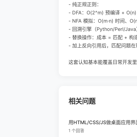
- 纯正规正则：
- DFA：O(2^m) 预编译 + O(
- NFA 模拟：O(m·n) 时间、O
- 回溯引擎（Python/Perl
- 替换操作：成本 = 匹配 +
- 加上反向引用后，匹配问题在
这套认知基本能覆盖日常开发里
相关问题
用HTML/CSS/JS做桌面应
1 个回答