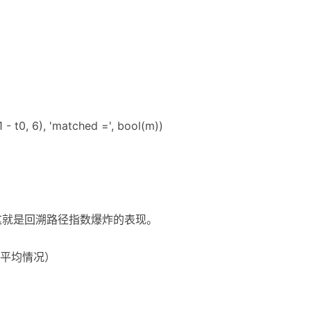
t1 - t0, 6), 'matched =', bool(m))
，这就是回溯路径指数爆炸的表现。
换（平均情况）