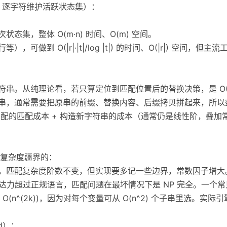
NFA，逐字符维护活跃状态集）：
态集，整体 O(m·n) 时间、O(m) 空间。
，可做到 O(|r|·|t|/log |t|) 的时间、O(|r|) 空间
符串。从纯理论看，若只算定位到匹配位置后的替换决策，是 O(
串，通常需要把原串的前缀、替换内容、后缀拷贝拼起来，所以整体是
有匹配的匹配成本 + 构造新字符串的成本（通常仍是线性阶，叠加
复杂度疆界的：
力，匹配复杂度阶数不变，但实现要多记一些边界，常数因子增大
让表达力超过正规语言，匹配问题在最坏情况下是 NP 完全。一个常
(n^(2k))，因为对每个变量可从 O(n^2) 个子串里选。实
nd）：