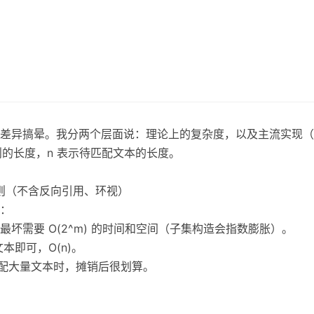
搞晕。我分两个层面说：理论上的复杂度，以及主流实现（Python/J
则的长度，n 表示待匹配文本的长度。
规正则（不含反向引用、环视）
）：
，最坏需要 O(2^m) 的时间和空间（子集构造会指数膨胀）。
文本即可，O(n)。
匹配大量文本时，摊销后很划算。