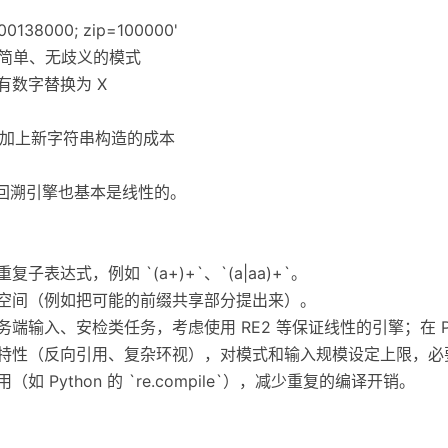
800138000; zip=100000'
]+') # 简单、无歧义的模式
# 将所有数字替换为 X
，加上新字符串构造的成本
 的回溯引擎也基本是线性的。
表达式，例如 `(a+)+`、`(a|aa)+`。
溯空间（例如把可能的前缀共享部分提出来）。
务端输入、安检类任务，考虑使用 RE2 等保证线性的引擎；在 P
级特性（反向引用、复杂环视），对模式和输入规模设定上限，
 Python 的 `re.compile`），减少重复的编译开销。