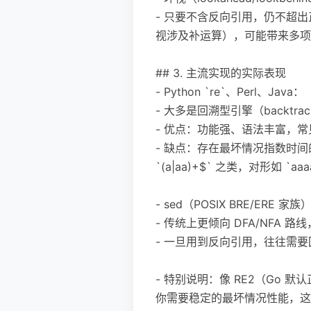
- 只要不含反向引用，仍不超
视涉及补运算），可能带来多项
## 3. 主流实现的实际表现
- Python `re`、Perl、Java：
- 大多是回溯型引擎（backtrack
- 优点：功能强、语法丰富，
- 缺点：存在最坏情况指数时间
`(a|aa)+$` 之类，对形如 `aa
- sed（POSIX BRE/ERE 家族
- 传统上更倾向 DFA/NFA
- 一旦用到反向引用，往往需
- 特别说明：像 RE2（Go 默
你需要稳定的最坏情况性能，这是