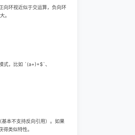
（正向环视近似于交运算，负向环
大。
比如 `(a+)+$`、
性时间（基本不支持反向引用）。如果
来获得类似特性。