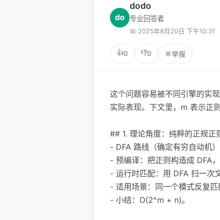
dodo
do
专业回答者
📅 2025年8月20日 下午10:31
👍
👎
0
0
🚨
举报
这个问题容易被不同引擎的实现差异
实际表现。下文里，m 表示正
## 1. 理论角度：纯粹的正
- DFA 路线（确定有穷自动机
- 预编译：把正则构造成 DFA
- 运行时匹配：用 DFA 扫一次
- 适用场景：同一个模式反复
- 小结：O(2^m + n)。