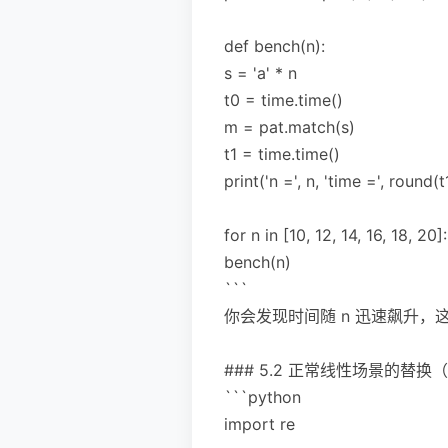
def bench(n):
s = 'a' * n
t0 = time.time()
m = pat.match(s)
t1 = time.time()
print('n =', n, 'time =', round(
for n in [10, 12, 14, 16, 18, 20]:
bench(n)
```
你会发现时间随 n 迅速飙升
### 5.2 正常线性场景的替
```python
import re