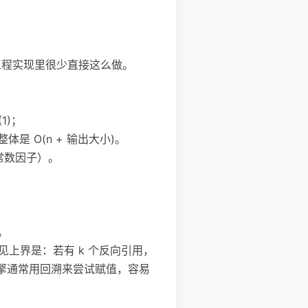
，但主流工程实现里很少直接这么做。
1)；
 O(n + 输出大小)。
常数因子）。
。
见上界是：若有 k 个反向引用，
际引擎通常用回溯来尝试赋值，容易