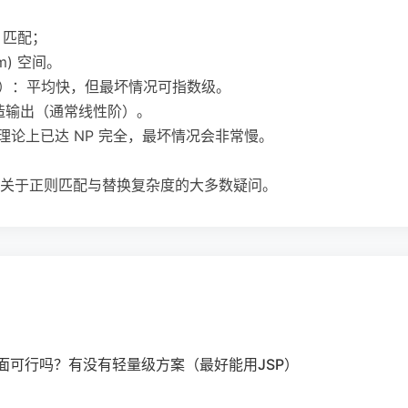
n) 匹配；
(m) 空间。
/Java）：平均快，但最坏情况可指数级。
 构造输出（通常线性阶）。
理论上已达 NP 完全，最坏情况会非常慢。
关于正则匹配与替换复杂度的大多数疑问。
用界面可行吗？有没有轻量级方案（最好能用JSP）