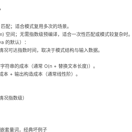
？
 O(n) 匹配；适合模式复用多次的场景。
匹配、O(m) 空间；无需指数级预编译，适合一次性匹配或模式较复杂时
Java 的默认）：
坏情况可达指数时间，取决于模式结构与输入数据。
新字符串的成本（通常 O(n + 替换文本长度)）。
成本 + 输出构造成本（通常线性阶）。
坏情况指数级）
+$') # 嵌套量词，经典坏例子