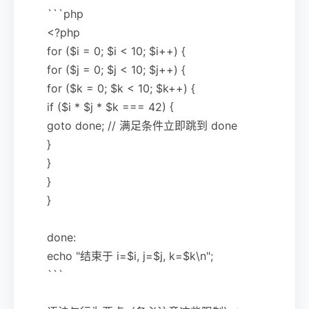
```php
<?php
for ($i = 0; $i < 10; $i++) {
for ($j = 0; $j < 10; $j++) {
for ($k = 0; $k < 10; $k++) {
if ($i * $j * $k === 42) {
goto done; // 满足条件立即跳到 done
}
}
}
}
done:
echo "结束于 i=$i, j=$j, k=$k\n";
```