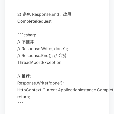
```
2) 避免 Response.End，改用
CompleteRequest
```csharp
// 不推荐：
// Response.Write("done");
// Response.End(); // 会抛
ThreadAbortException
// 推荐：
Response.Write("done");
HttpContext.Current.ApplicationInstance.Complet
return;
```