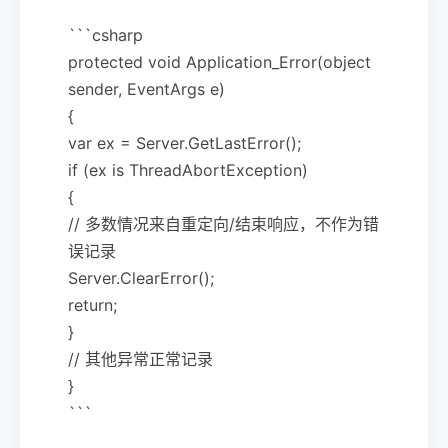
```csharp
protected void Application_Error(object
sender, EventArgs e)
{
var ex = Server.GetLastError();
if (ex is ThreadAbortException)
{
// 多数情况来自重定向/结束响应，不作为错
误记录
Server.ClearError();
return;
}
// 其他异常正常记录
}
```