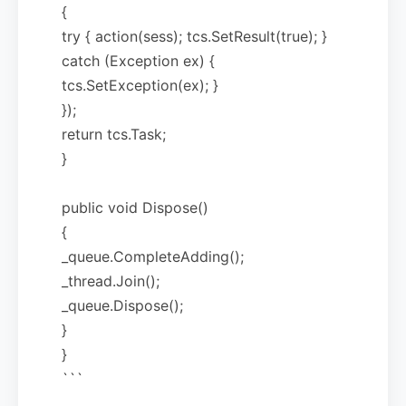
{
try { action(sess); tcs.SetResult(true); }
catch (Exception ex) {
tcs.SetException(ex); }
});
return tcs.Task;
}
public void Dispose()
{
_queue.CompleteAdding();
_thread.Join();
_queue.Dispose();
}
}
```