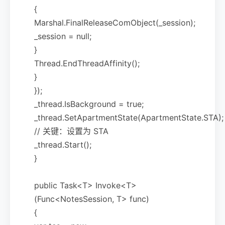
{
Marshal.FinalReleaseComObject(_session);
_session = null;
}
Thread.EndThreadAffinity();
}
});
_thread.IsBackground = true;
_thread.SetApartmentState(ApartmentState.STA);
// 关键：设置为 STA
_thread.Start();
}
public Task<T> Invoke<T>
(Func<NotesSession, T> func)
{