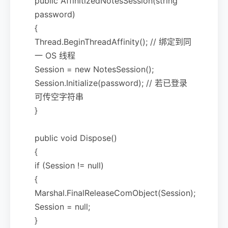
public AffinitizedNotesSession(string
password)
{
Thread.BeginThreadAffinity(); // 绑定到同
一 OS 线程
Session = new NotesSession();
Session.Initialize(password); // 若已登录
可传空字符串
}
public void Dispose()
{
if (Session != null)
{
Marshal.FinalReleaseComObject(Session);
Session = null;
}