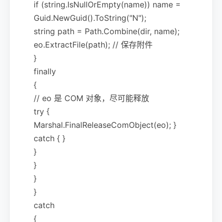
if (string.IsNullOrEmpty(name)) name =
Guid.NewGuid().ToString("N");
string path = Path.Combine(dir, name);
eo.ExtractFile(path); // 保存附件
}
finally
{
// eo 是 COM 对象，尽可能释放
try {
Marshal.FinalReleaseComObject(eo); }
catch { }
}
}
}
}
catch
{