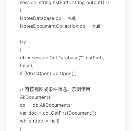
session, string nsfPath, string outputDir)
{
NotesDatabase db = null;
NotesDocumentCollection col = null;
try
{
db = session.GetDatabase("", nsfPath,
false);
if (!db.IsOpen) db.Open();
// 可按视图或条件筛选，示例使用
AllDocuments
col = db.AllDocuments;
var doc = col.GetFirstDocument();
while (doc != null)
{