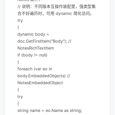
// 说明：不同版本互操作装配里，强类型集
合不好遍历时，可用 dynamic 简化访问。
try
{
dynamic body =
doc.GetFirstItem("Body"); //
NotesRichTextItem
if (body != null)
{
foreach (var eo in
body.EmbeddedObjects) //
NotesEmbeddedObject
{
try
{
string name = eo.Name as string;