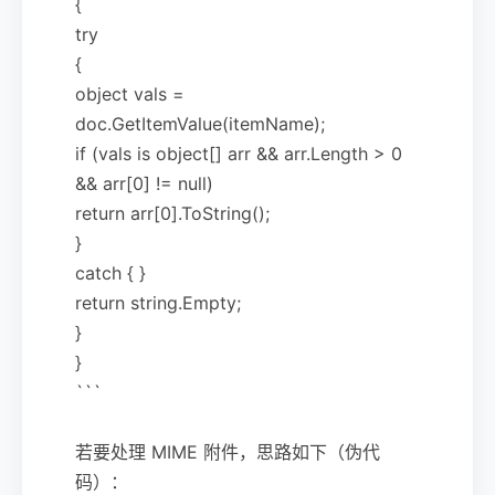
{
try
{
object vals =
doc.GetItemValue(itemName);
if (vals is object[] arr && arr.Length > 0
&& arr[0] != null)
return arr[0].ToString();
}
catch { }
return string.Empty;
}
}
```
若要处理 MIME 附件，思路如下（伪代
码）：