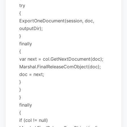
try
{
ExportOneDocument(session, doc,
outputDir);
}
finally
{
var next = col.GetNextDocument(doc);
Marshal.FinalReleaseComObject(doc);
doc = next;
}
}
}
finally
{
if (col != null)