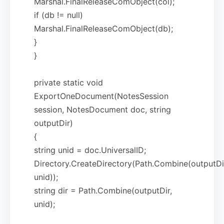
Marshal.FinalReleaseComObject(col);
if (db != null)
Marshal.FinalReleaseComObject(db);
}
}
private static void
ExportOneDocument(NotesSession
session, NotesDocument doc, string
outputDir)
{
string unid = doc.UniversalID;
Directory.CreateDirectory(Path.Combine(outputDi
unid));
string dir = Path.Combine(outputDir,
unid);