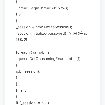
{
Thread.BeginThreadAffinity();
try
{
_session = new NotesSession();
_session.Initialize(password); // 必须在该
线程内
foreach (var job in
_queue.GetConsumingEnumerable())
{
job(_session);
}
}
finally
{
if (_session != null)