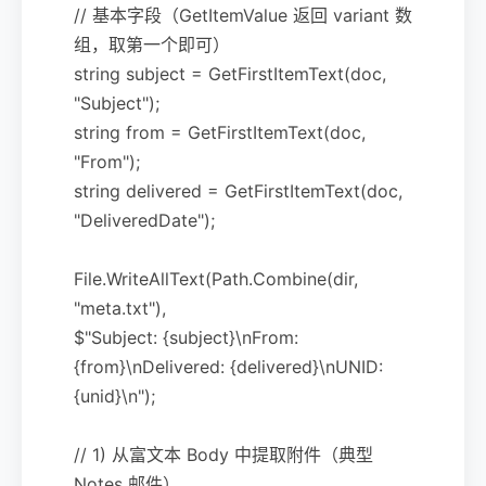
// 基本字段（GetItemValue 返回 variant 数
组，取第一个即可）
string subject = GetFirstItemText(doc,
"Subject");
string from = GetFirstItemText(doc,
"From");
string delivered = GetFirstItemText(doc,
"DeliveredDate");
File.WriteAllText(Path.Combine(dir,
"meta.txt"),
$"Subject: {subject}\nFrom:
{from}\nDelivered: {delivered}\nUNID:
{unid}\n");
// 1) 从富文本 Body 中提取附件（典型
Notes 邮件）