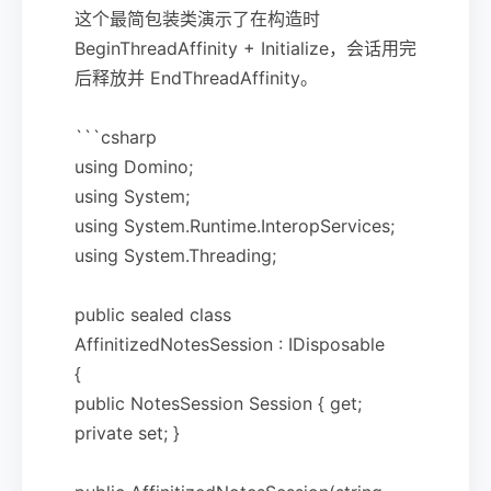
这个最简包装类演示了在构造时
BeginThreadAffinity + Initialize，会话用完
后释放并 EndThreadAffinity。
```csharp
using Domino;
using System;
using System.Runtime.InteropServices;
using System.Threading;
public sealed class
AffinitizedNotesSession : IDisposable
{
public NotesSession Session { get;
private set; }