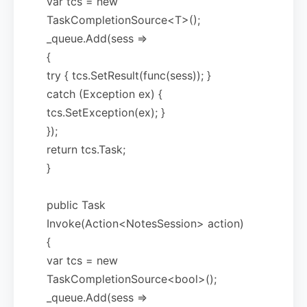
var tcs = new
TaskCompletionSource<T>();
_queue.Add(sess =>
{
try { tcs.SetResult(func(sess)); }
catch (Exception ex) {
tcs.SetException(ex); }
});
return tcs.Task;
}
public Task
Invoke(Action<NotesSession> action)
{
var tcs = new
TaskCompletionSource<bool>();
_queue.Add(sess =>