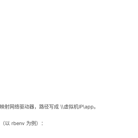
中映射网络驱动器，路径写成 \\虚拟机IP\app。
ls（以 rbenv 为例）：