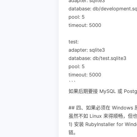
adapter: sqlite3
database: db/development.sq
pool: 5
timeout: 5000
test:
adapter: sqlite3
database: db/test.sqlite3
pool: 5
timeout: 5000
```
如果后期要接 MySQL 或 Po
## 四、如果必须在 Windows 
虽然不如 Linux 来得顺畅，但
1) 安装 RubyInstaller f
链。