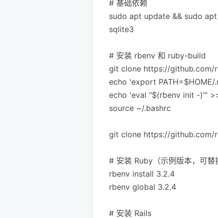
# 基础依赖
sudo apt update && sudo apt in
sqlite3
# 安装 rbenv 和 ruby-build
git clone https://github.com/
echo 'export PATH=$HOME/.r
echo 'eval "$(rbenv init -)"' 
source ~/.bashrc
git clone https://github.com/
# 安装 Ruby（示例版本，可
rbenv install 3.2.4
rbenv global 3.2.4
# 安装 Rails