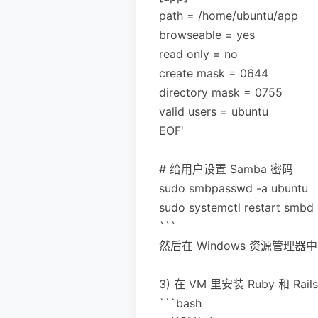
path = /home/ubuntu/app
browseable = yes
read only = no
create mask = 0644
directory mask = 0755
valid users = ubuntu
EOF'
# 给用户设置 Samba 密码
sudo smbpasswd -a ubuntu
sudo systemctl restart smbd
```
然后在 Windows 资源管理器
3) 在 VM 里安装 Ruby 和 Rai
```bash