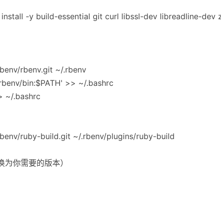
stall -y build-essential git curl libssl-dev libreadline-dev 
rbenv/rbenv.git ~/.rbenv
benv/bin:$PATH' >> ~/.bashrc
>> ~/.bashrc
rbenv/ruby-build.git ~/.rbenv/plugins/ruby-build
替换为你需要的版本）