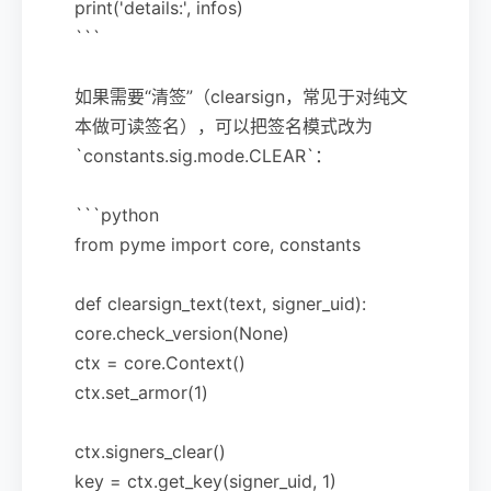
print('details:', infos)
```
如果需要“清签”（clearsign，常见于对纯文
本做可读签名），可以把签名模式改为
`constants.sig.mode.CLEAR`：
```python
from pyme import core, constants
def clearsign_text(text, signer_uid):
core.check_version(None)
ctx = core.Context()
ctx.set_armor(1)
ctx.signers_clear()
key = ctx.get_key(signer_uid, 1)