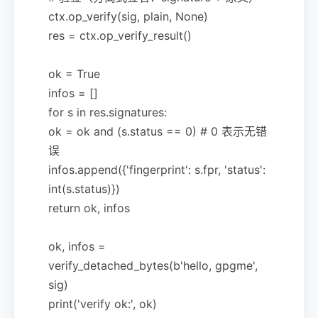
ctx.op_verify(sig, plain, None)
res = ctx.op_verify_result()
ok = True
infos = []
for s in res.signatures:
ok = ok and (s.status == 0) # 0 表示无错
误
infos.append({'fingerprint': s.fpr, 'status':
int(s.status)})
return ok, infos
ok, infos =
verify_detached_bytes(b'hello, gpgme',
sig)
print('verify ok:', ok)