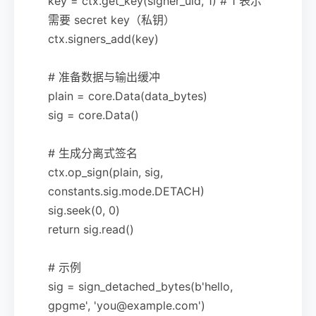
key = ctx.get_key(signer_uid, 1) # 1 表示
需要 secret key（私钥）
ctx.signers_add(key)
# 准备数据与输出缓冲
plain = core.Data(data_bytes)
sig = core.Data()
# 生成分离式签名
ctx.op_sign(plain, sig,
constants.sig.mode.DETACH)
sig.seek(0, 0)
return sig.read()
# 示例
sig = sign_detached_bytes(b'hello,
gpgme', 'you@example.com')