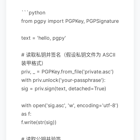
```python
from pgpy import PGPKey, PGPSignature
text = 'hello, pgpy'
# 读取私钥并签名（假设私钥文件为 ASCII
装甲格式）
priv, _ = PGPKey.from_file('private.asc')
with priv.unlock('your-passphrase'):
sig = priv.sign(text, detached=True)
with open('sig.asc', 'w', encoding='utf-8')
as f:
f.write(str(sig))
# 读取公钥并验签