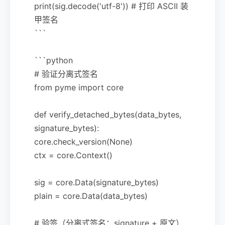
print(sig.decode('utf-8')) # 打印 ASCII 装
甲签名
```
```python
# 验证分离式签名
from pyme import core
def verify_detached_bytes(data_bytes,
signature_bytes):
core.check_version(None)
ctx = core.Context()
sig = core.Data(signature_bytes)
plain = core.Data(data_bytes)
# 验签（分离式签名：signature + 原文）