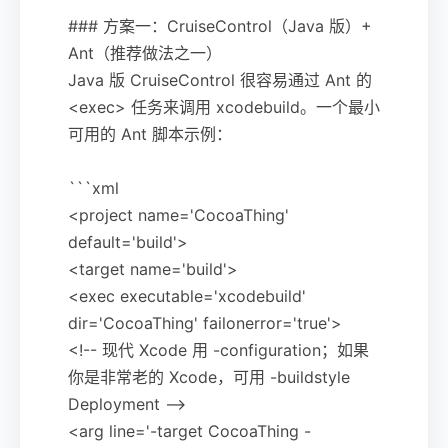
### 方案一：CruiseControl（Java 版）+
Ant（推荐做法之一）
Java 版 CruiseControl 很容易通过 Ant 的
<exec> 任务来调用 xcodebuild。一个最小
可用的 Ant 脚本示例：
```xml
<project name='CocoaThing'
default='build'>
<target name='build'>
<exec executable='xcodebuild'
dir='CocoaThing' failonerror='true'>
<!-- 现代 Xcode 用 -configuration；如果
你是非常老的 Xcode，可用 -buildstyle
Deployment -->
<arg line='-target CocoaThing -