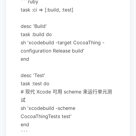
```ruby
task :ci => [:build, :test]
desc 'Build'
task :build do
sh 'xcodebuild -target CocoaThing -
configuration Release build'
end
desc 'Test'
task :test do
# 现代 Xcode 可用 scheme 来运行单元测
试
sh 'xcodebuild -scheme
CocoaThingTests test'
end
```