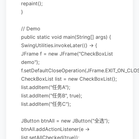
repaint();
}
// Demo
public static void main(String[] args) {
SwingUtilities.invokeLater(() -> {
JFrame f = new JFrame("CheckBoxList
demo");
f.setDefaultCloseOperation(JFrame.EXIT_ON_CLOS
CheckBoxList list = new CheckBoxList();
list.addItem("任务A");
list.addItem("任务B", true);
list.addItem("任务C");
JButton btnAll = new JButton("全选");
btnAll.addActionListener(e ->
list.setAllChecked(true));