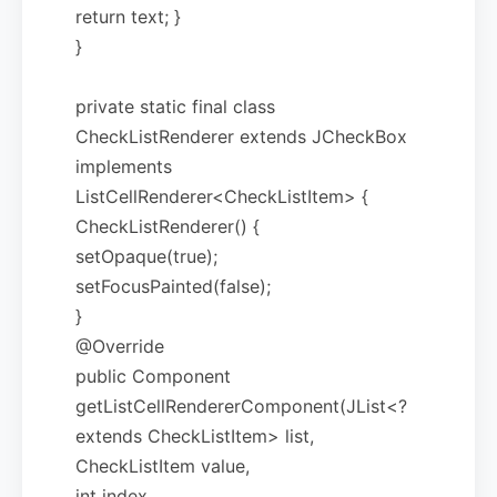
return text; }
}
private static final class
CheckListRenderer extends JCheckBox
implements
ListCellRenderer<CheckListItem> {
CheckListRenderer() {
setOpaque(true);
setFocusPainted(false);
}
@Override
public Component
getListCellRendererComponent(JList<?
extends CheckListItem> list,
CheckListItem value,
int index,