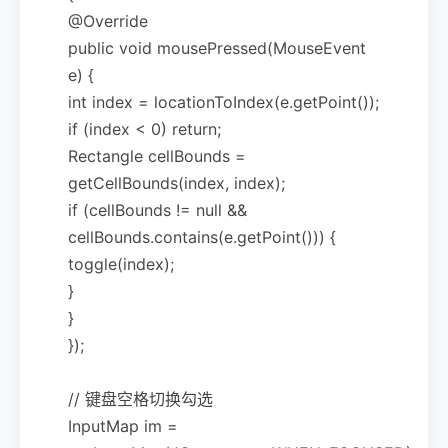
@Override
public void mousePressed(MouseEvent
e) {
int index = locationToIndex(e.getPoint());
if (index < 0) return;
Rectangle cellBounds =
getCellBounds(index, index);
if (cellBounds != null &&
cellBounds.contains(e.getPoint())) {
toggle(index);
}
}
});
// 键盘空格切换勾选
InputMap im =