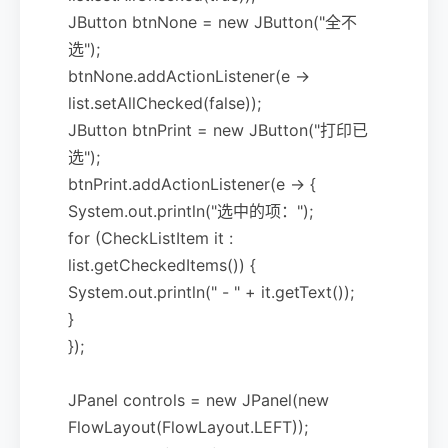
JButton btnNone = new JButton("全不
选");
btnNone.addActionListener(e ->
list.setAllChecked(false));
JButton btnPrint = new JButton("打印已
选");
btnPrint.addActionListener(e -> {
System.out.println("选中的项：");
for (CheckListItem it :
list.getCheckedItems()) {
System.out.println(" - " + it.getText());
}
});
JPanel controls = new JPanel(new
FlowLayout(FlowLayout.LEFT));