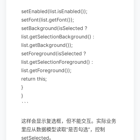
setEnabled(list.isEnabled());
setFont(list.getFont());
setBackground(isSelected ?
list.getSelectionBackground() :
list.getBackground());
setForeground(isSelected ?
list.getSelectionForeground() :
list.getForeground());
return this;
}
}
```
这样会显示复选框，但不能交互。实际业务
里应从数据模型读取“是否勾选”，控制
setSelected。