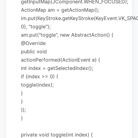
getInputMap(JComponent.WHEN_FOCUSED);
ActionMap am = getActionMap();
im.put(KeyStroke.getKeyStroke(KeyEvent.VK_SPA
0), "toggle");
am.put("toggle", new AbstractAction() {
@Override
public void
actionPerformed(ActionEvent e) {
int index = getSelectedIndex();
if (index >= 0) {
toggle(index);
}
}
});
}
private void toggle(int index) {