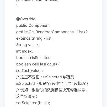
}
@Override
public Component
getListCellRendererComponent(JList<?
extends String> list,
String value,
int index,
boolean isSelected,
boolean cellHasFocus) {
setText(value);
// 这里不要把 setSelected 绑定到
isSelected（那是“行选中”而非“勾选状态”）
// 例如：根据你的数据模型决定勾选状态，
这里仅演示：
setSelected(false);