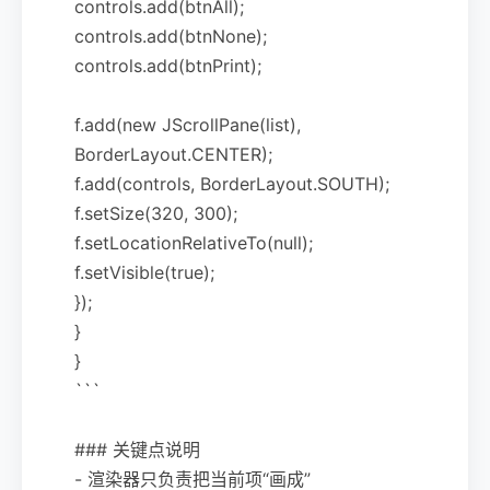
controls.add(btnAll);
controls.add(btnNone);
controls.add(btnPrint);
f.add(new JScrollPane(list),
BorderLayout.CENTER);
f.add(controls, BorderLayout.SOUTH);
f.setSize(320, 300);
f.setLocationRelativeTo(null);
f.setVisible(true);
});
}
}
```
### 关键点说明
- 渲染器只负责把当前项“画成”