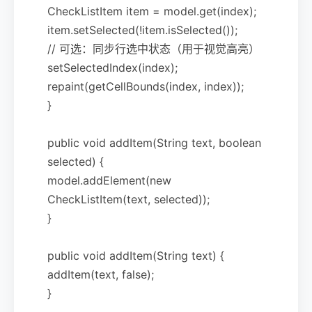
CheckListItem item = model.get(index);
item.setSelected(!item.isSelected());
// 可选：同步行选中状态（用于视觉高亮）
setSelectedIndex(index);
repaint(getCellBounds(index, index));
}
public void addItem(String text, boolean
selected) {
model.addElement(new
CheckListItem(text, selected));
}
public void addItem(String text) {
addItem(text, false);
}