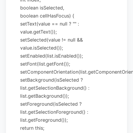
boolean isSelected,
boolean cellHasFocus) {
setText(value == null ? "" :
value.getText());
setSelected(value != null &&
value.isSelected());
setEnabled(list.isEnabled());
setFont(list.getFont());
setComponentOrientation(list.getComponentOrient
setBackground(isSelected ?
list.getSelectionBackground() :
list.getBackground());
setForeground(isSelected ?
list.getSelectionForeground() :
list.getForeground());
return this;