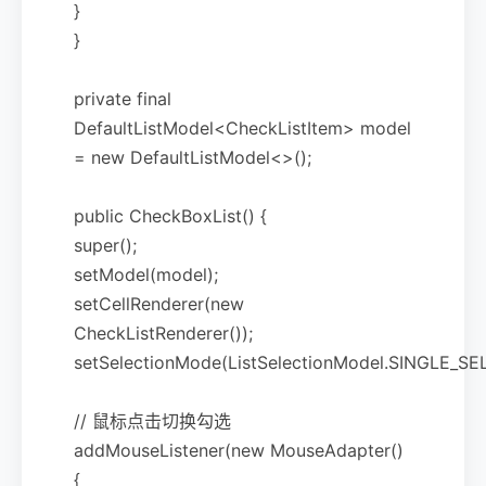
}
}
private final
DefaultListModel<CheckListItem> model
= new DefaultListModel<>();
public CheckBoxList() {
super();
setModel(model);
setCellRenderer(new
CheckListRenderer());
setSelectionMode(ListSelectionModel.SINGLE_SE
// 鼠标点击切换勾选
addMouseListener(new MouseAdapter()
{