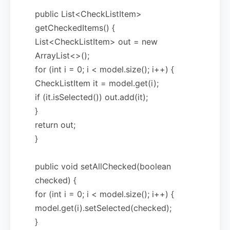
public List<CheckListItem>
getCheckedItems() {
List<CheckListItem> out = new
ArrayList<>();
for (int i = 0; i < model.size(); i++) {
CheckListItem it = model.get(i);
if (it.isSelected()) out.add(it);
}
return out;
}
public void setAllChecked(boolean
checked) {
for (int i = 0; i < model.size(); i++) {
model.get(i).setSelected(checked);
}