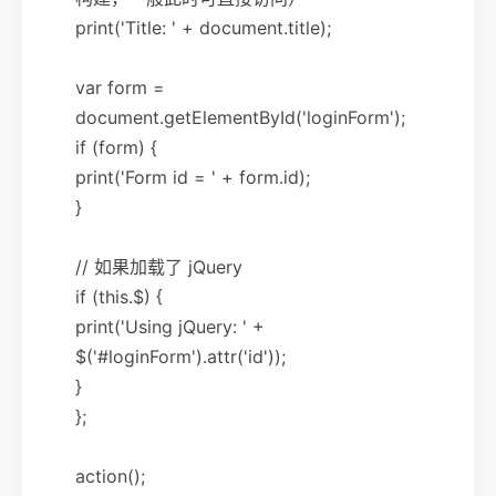
print('Title: ' + document.title);
var form =
document.getElementById('loginForm');
if (form) {
print('Form id = ' + form.id);
}
// 如果加载了 jQuery
if (this.$) {
print('Using jQuery: ' +
$('#loginForm').attr('id'));
}
};
action();