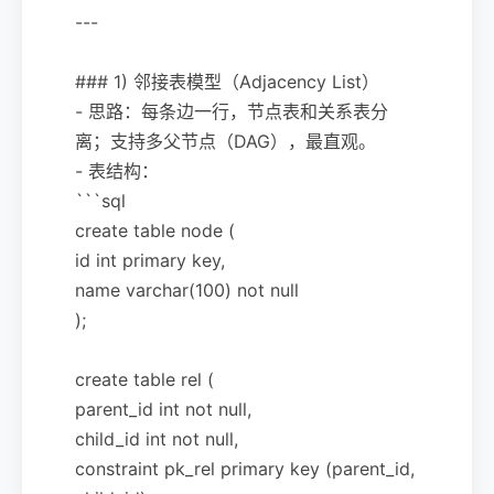
---
### 1) 邻接表模型（Adjacency List）
- 思路：每条边一行，节点表和关系表分
离；支持多父节点（DAG），最直观。
- 表结构：
```sql
create table node (
id int primary key,
name varchar(100) not null
);
create table rel (
parent_id int not null,
child_id int not null,
constraint pk_rel primary key (parent_id,