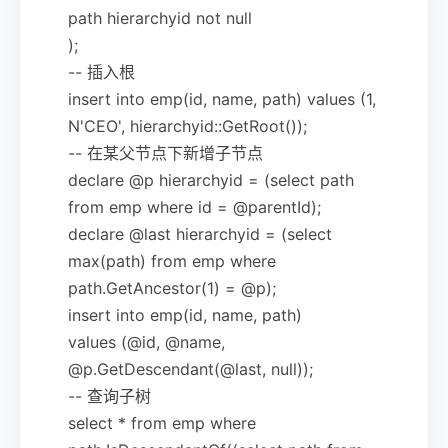
path hierarchyid not null
);
-- 插入根
insert into emp(id, name, path) values (1,
N'CEO', hierarchyid::GetRoot());
-- 在某父节点下新增子节点
declare @p hierarchyid = (select path
from emp where id = @parentId);
declare @last hierarchyid = (select
max(path) from emp where
path.GetAncestor(1) = @p);
insert into emp(id, name, path)
values (@id, @name,
@p.GetDescendant(@last, null));
-- 查询子树
select * from emp where