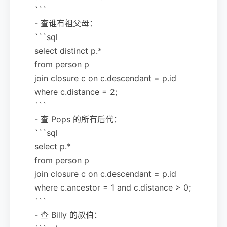
```
- 查谁有祖父母：
```sql
select distinct p.*
from person p
join closure c on c.descendant = p.id
where c.distance = 2;
```
- 查 Pops 的所有后代：
```sql
select p.*
from person p
join closure c on c.descendant = p.id
where c.ancestor = 1 and c.distance > 0;
```
- 查 Billy 的叔伯：