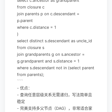
select c.ancestor as grandparent
from closure c
join parents p on c.descendant =
p.parent
where c.distance = 1
)
select distinct s.descendant as uncle_id
from closure s
join grandparents g on s.ancestor =
g.grandparent and s.distance = 1
where s.descendant not in (select parent
from parents);
```
- 优点：
- 查询任意层级关系无需递归，写法简单且
稳定
- 完美支持多父节点（DAG），非常适合家