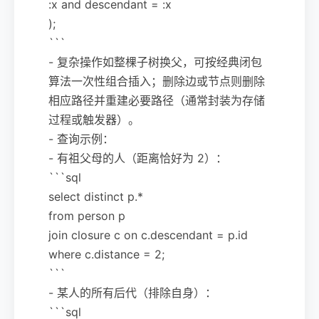
:x and descendant = :x
);
```
- 复杂操作如整棵子树换父，可按经典闭包
算法一次性组合插入；删除边或节点则删除
相应路径并重建必要路径（通常封装为存储
过程或触发器）。
- 查询示例：
- 有祖父母的人（距离恰好为 2）：
```sql
select distinct p.*
from person p
join closure c on c.descendant = p.id
where c.distance = 2;
```
- 某人的所有后代（排除自身）：
```sql