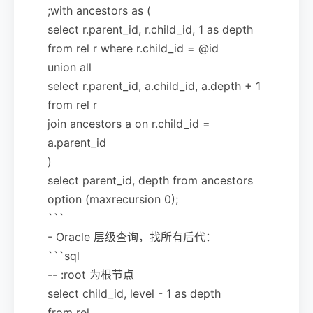
;with ancestors as (
select r.parent_id, r.child_id, 1 as depth
from rel r where r.child_id = @id
union all
select r.parent_id, a.child_id, a.depth + 1
from rel r
join ancestors a on r.child_id =
a.parent_id
)
select parent_id, depth from ancestors
option (maxrecursion 0);
```
- Oracle 层级查询，找所有后代：
```sql
-- :root 为根节点
select child_id, level - 1 as depth
from rel