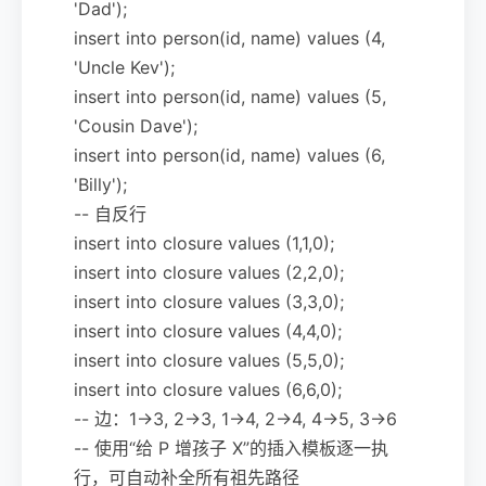
'Dad');
insert into person(id, name) values (4,
'Uncle Kev');
insert into person(id, name) values (5,
'Cousin Dave');
insert into person(id, name) values (6,
'Billy');
-- 自反行
insert into closure values (1,1,0);
insert into closure values (2,2,0);
insert into closure values (3,3,0);
insert into closure values (4,4,0);
insert into closure values (5,5,0);
insert into closure values (6,6,0);
-- 边：1→3, 2→3, 1→4, 2→4, 4→5, 3→6
-- 使用“给 P 增孩子 X”的插入模板逐一执
行，可自动补全所有祖先路径