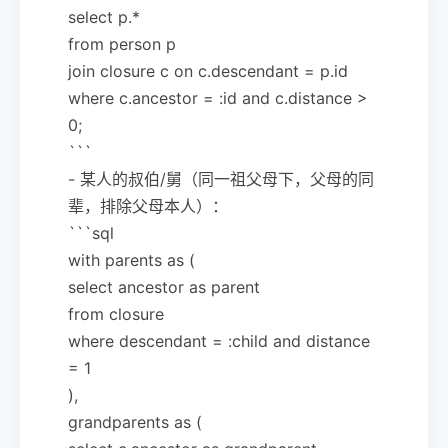
select p.*
from person p
join closure c on c.descendant = p.id
where c.ancestor = :id and c.distance >
0;
```
- 某人的叔伯/舅（同一祖父母下，父母的同
辈，排除父母本人）：
```sql
with parents as (
select ancestor as parent
from closure
where descendant = :child and distance
= 1
),
grandparents as (