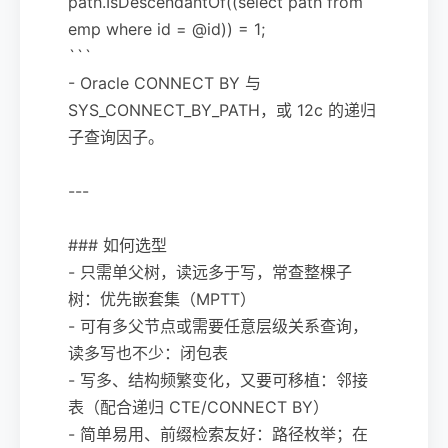
path.IsDescendantOf((select path from
emp where id = @id)) = 1;
```
- Oracle CONNECT BY 与
SYS_CONNECT_BY_PATH，或 12c 的递归
子查询因子。
---
### 如何选型
- 只需单父树，读远多于写，常查整棵子
树：优先嵌套集（MPTT）
- 可有多父节点或需要任意层级关系查询，
读多写也不少：闭包表
- 写多、结构频繁变化，又要可移植：邻接
表（配合递归 CTE/CONNECT BY）
- 简单易用、前缀检索友好：路径枚举；在