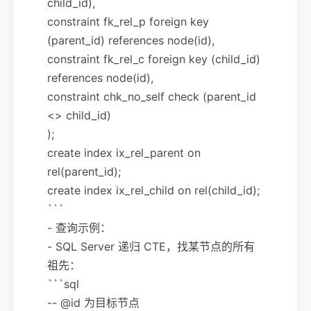
child_id),
constraint fk_rel_p foreign key
(parent_id) references node(id),
constraint fk_rel_c foreign key (child_id)
references node(id),
constraint chk_no_self check (parent_id
<> child_id)
);
create index ix_rel_parent on
rel(parent_id);
create index ix_rel_child on rel(child_id);
```
- 查询示例：
- SQL Server 递归 CTE，找某节点的所有
祖先：
```sql
-- @id 为目标节点