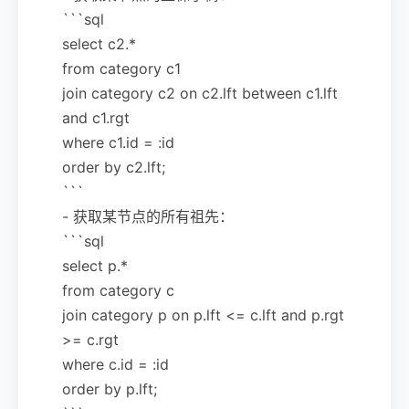
```sql
select c2.*
from category c1
join category c2 on c2.lft between c1.lft
and c1.rgt
where c1.id = :id
order by c2.lft;
```
- 获取某节点的所有祖先：
```sql
select p.*
from category c
join category p on p.lft <= c.lft and p.rgt
>= c.rgt
where c.id = :id
order by p.lft;