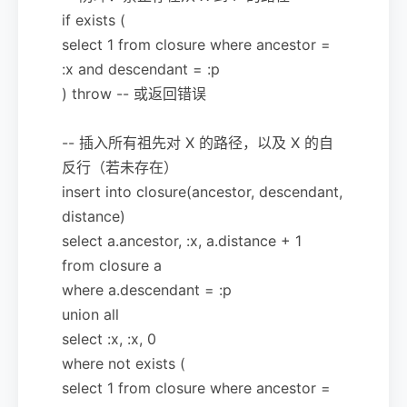
if exists (
select 1 from closure where ancestor =
:x and descendant = :p
) throw -- 或返回错误
-- 插入所有祖先对 X 的路径，以及 X 的自
反行（若未存在）
insert into closure(ancestor, descendant,
distance)
select a.ancestor, :x, a.distance + 1
from closure a
where a.descendant = :p
union all
select :x, :x, 0
where not exists (
select 1 from closure where ancestor =