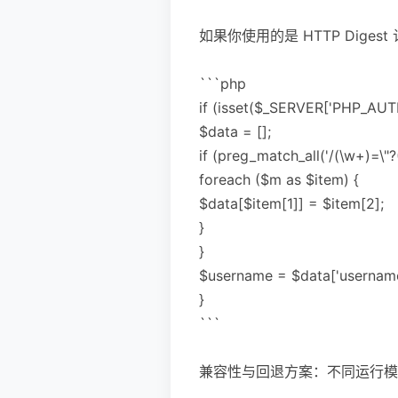
如果你使用的是 HTTP Diges
```php
if (isset($_SERVER['PHP_AUT
$data = [];
if (preg_match_all('/(\w+)=\
foreach ($m as $item) {
$data[$item[1]] = $item[2];
}
}
$username = $data['username'
}
```
兼容性与回退方案：不同运行模式（