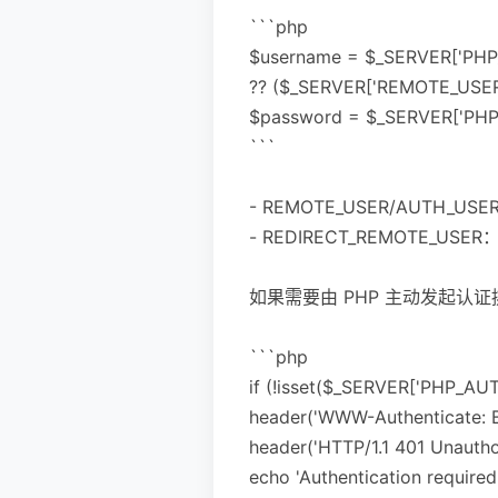
```php
$username = $_SERVER['PH
?? ($_SERVER['REMOTE_USER'
$password = $_SERVER['PHP_
```
- REMOTE_USER/AUTH_
- REDIRECT_REMOTE_
如果需要由 PHP 主动发起认证
```php
if (!isset($_SERVER['PHP_AUT
header('WWW-Authenticate: Ba
header('HTTP/1.1 401 Unautho
echo 'Authentication required'