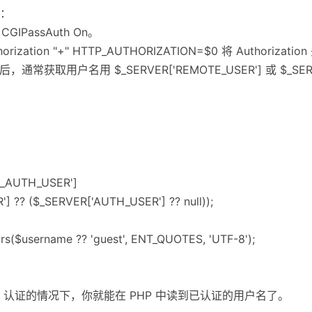
：
IPassAuth On。
thorization "+" HTTP_AUTHORIZATION=$0 将 Authoriz
通常获取用户名用 $_SERVER['REMOTE_USER'] 或 $_SERVE
P_AUTH_USER']
 ?? ($_SERVER['AUTH_USER'] ?? null));
hars($username ?? 'guest', ENT_QUOTES, 'UTF-8');
asic 认证的情况下，你就能在 PHP 中读到已认证的用户名了。