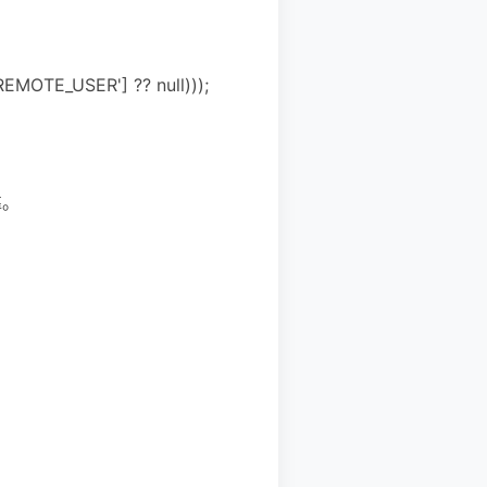
MOTE_USER'] ?? null)));
靠。