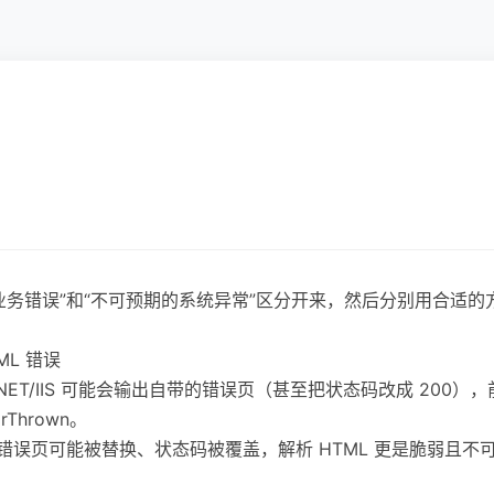
业务错误”和“不可预期的系统异常”区分开来，然后分别用合适的
L 错误
P.NET/IIS 可能会输出自带的错误页（甚至把状态码改成 200），前端
Thrown。
错误页可能被替换、状态码被覆盖，解析 HTML 更是脆弱且不