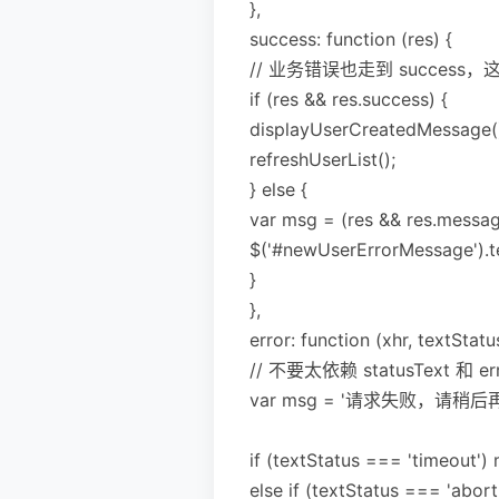
},
success: function (res) {
// 业务错误也走到 success，这
if (res && res.success) {
displayUserCreatedMessage(
refreshUserList();
} else {
var msg = (res && res.m
$('#newUserErrorMessage').t
}
},
error: function (xhr, textStat
// 不要太依赖 statusText 和
var msg = '请求失败，请稍后再
if (textStatus === 'timeo
else if (textStatus === 'ab