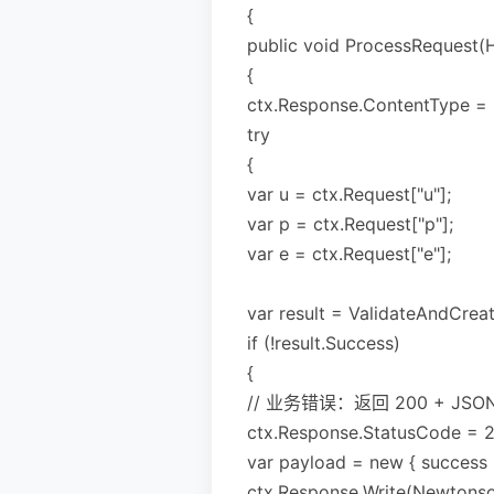
{
public void ProcessRequest(
{
ctx.Response.ContentType = "
try
{
var u = ctx.Request["u"];
var p = ctx.Request["p"];
var e = ctx.Request["e"];
var result = ValidateAndCreate
if (!result.Success)
{
// 业务错误：返回 200 + JSO
ctx.Response.StatusCode = 
var payload = new { success 
ctx.Response.Write(Newtonsof