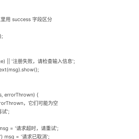
里用 success 字段区分
);
essage) || '注册失败，请检查输入信息';
ext(msg).show();
us, errorThrown) {
 errorThrown，它们可能为空
试';
ut') msg = '请求超时，请重试';
ort') msg = '请求已取消';