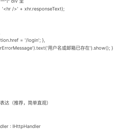
个 div 里
+ '<hr />' + xhr.responseText);
理
ion.href = '/login'; },
UserErrorMessage').text('用户名或邮箱已存在').show(); }
果表达（推荐，简单直观）
dler : IHttpHandler