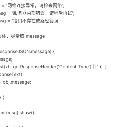
 0) msg = '网络连接异常，请检查网络';
 500) msg = '服务器内部错误，请稍后再试';
404) msg = '接口不存在或路径错误';
误体，尽量取 message
.responseJSON.message) {
sage;
test(xhr.getResponseHeader('Content-Type') || '')) {
ponseText);
= obj.message;
 }
ext(msg).show();