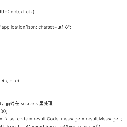
HttpContext ctx)
application/json; charset=utf-8";
(u, p, e);
N，前端在 success 里处理
200;
= false, code = result.Code, message = result.Message };
t.Json.JsonConvert.SerializeObject(payload));