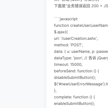
下面是“业务错误返回 200 + 
```javascript
function createUser(userName
$.ajax({
url: '/userCreation.ashx',
method: 'POST',
data: { u: userName, p: passwo
dataType: 'json', // 告诉 jQ
timeout: 15000,
beforeSend: function () {
disableSubmitButton();
$('#newUserErrorMessage').hid
},
complete: function () {
enableSubmitButton();