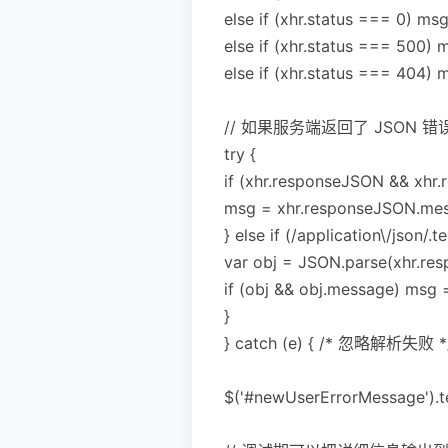
else if (xhr.status ===
else if (xhr.status ===
else if (xhr.status === 
// 如果服务端返回了 JSON 错
try {
if (xhr.responseJSON && xhr
msg = xhr.responseJSON.mes
} else if (/application\/json/.
var obj = JSON.parse(xhr.res
if (obj && obj.message) msg 
}
} catch (e) { /* 忽略解析失败 */
$('#newUserErrorMessage').t