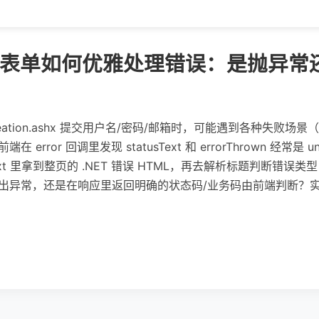
ax 提交表单如何优雅处理错误：是抛异
 userCreation.ashx 提交用户名/密码/邮箱时，可能遇到各种
error 回调里发现 statusText 和 errorThrown 经常是 u
ponseText 里拿到整页的 .NET 错误 HTML，再去解析标题判
 中抛出异常，还是在响应里返回明确的状态码/业务码由前端判断