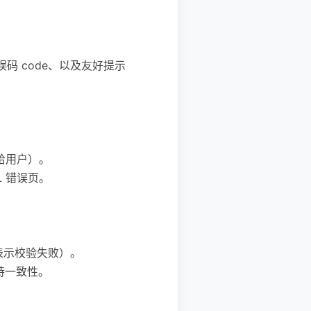
错误码 code、以及友好提示
传给用户）。
TML 错误页。
ty 表示校验失败）。
保持一致性。