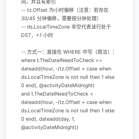
间，并且有索引
-- tz.Offset 为小时偏移（注意：若存在
30/45 分钟偏移，需要按分钟处理）
-- ds.LocalTimeZone 非空代表该行处于
DST，+1 小时
-- 方式一：直接在 WHERE 中写（简洁）：
where t.TheDateINeedToCheck >=
dateadd(hour, -(tz.Offset + case when
ds.LocalTimeZone is not null then 1 else
0 end), @activityDateMidnight)
and t.TheDateINeedToCheck <
dateadd(hour, -(tz.Offset + case when
ds.LocalTimeZone is not null then 1 else
0 end), dateadd(day, 1,
@activityDateMidnight))