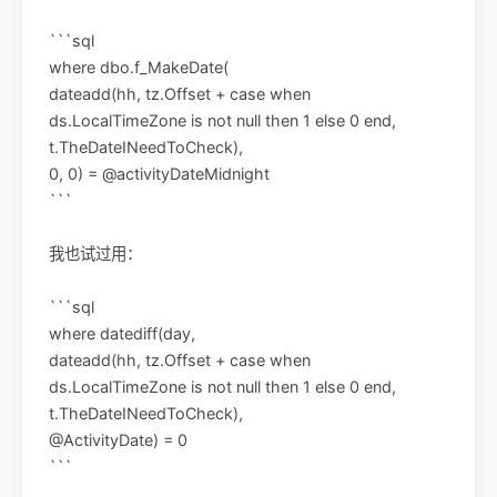
```sql
where dbo.f_MakeDate(
dateadd(hh, tz.Offset + case when
ds.LocalTimeZone is not null then 1 else 0 end,
t.TheDateINeedToCheck),
0, 0) = @activityDateMidnight
```
我也试过用：
```sql
where datediff(day,
dateadd(hh, tz.Offset + case when
ds.LocalTimeZone is not null then 1 else 0 end,
t.TheDateINeedToCheck),
@ActivityDate) = 0
```