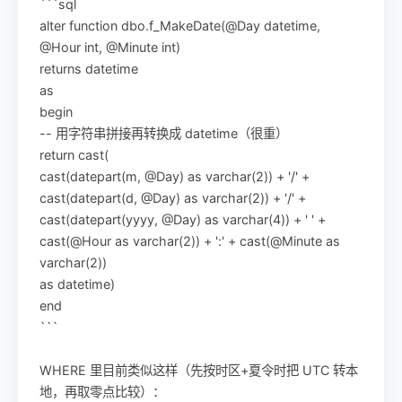
```sql
alter function dbo.f_MakeDate(@Day datetime,
@Hour int, @Minute int)
returns datetime
as
begin
-- 用字符串拼接再转换成 datetime（很重）
return cast(
cast(datepart(m, @Day) as varchar(2)) + '/' +
cast(datepart(d, @Day) as varchar(2)) + '/' +
cast(datepart(yyyy, @Day) as varchar(4)) + ' ' +
cast(@Hour as varchar(2)) + ':' + cast(@Minute as
varchar(2))
as datetime)
end
```
WHERE 里目前类似这样（先按时区+夏令时把 UTC 转本
地，再取零点比较）：