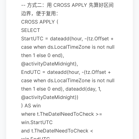
-- 方式二：用 CROSS APPLY 先算好区间
边界，便于复用：
CROSS APPLY (
SELECT
StartUTC = dateadd(hour, -(tz.Offset +
case when ds.LocalTimeZone is not null
then 1 else 0 end),
@activityDateMidnight),
EndUTC = dateadd(hour, -(tz.Offset +
case when ds.LocalTimeZone is not null
then 1 else 0 end), dateadd(day, 1,
@activityDateMidnight))
) AS win
where t.TheDateINeedToCheck >=
win.StartUTC
and t.TheDateINeedToCheck <
win.EndUTC