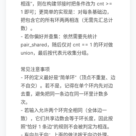
相连”，则在构建邻接时把条件改为 cnt >=
1 即可；更简单的实现是：对每条基础边，
把包含它的所有环两两相连（无需先汇总计
数）。
- 若你偏好并查集：依然需要先统计
pair_shared，随后仅对 cnt == 1 的环对做
union，最后按代表元收集分组。
常见注意事项
- 环的定义最好是“简单环”（顶点不重复、边
不自交）。若不是，记得在单个环内先对边
去重，避免把同一条边在同一环里计数多
次。
- 若输入允许两个环完全相同（全体边一
致），它们共享边数会等于环长度，因此按
照“恰好 1 条边”的规则不会被判定为相连。
- 有向与无向：上面的做法按无向边处理。