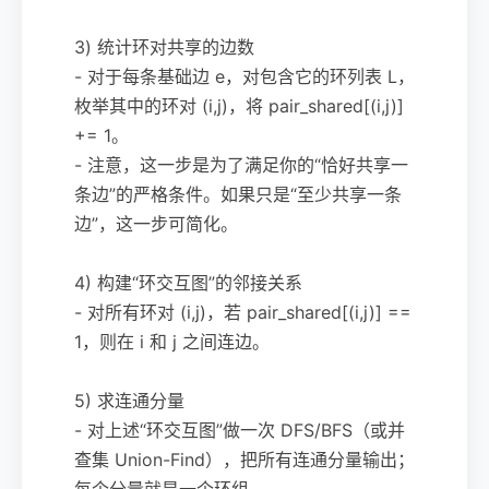
3) 统计环对共享的边数
- 对于每条基础边 e，对包含它的环列表 L，
枚举其中的环对 (i,j)，将 pair_shared[(i,j)]
+= 1。
- 注意，这一步是为了满足你的“恰好共享一
条边”的严格条件。如果只是“至少共享一条
边”，这一步可简化。
4) 构建“环交互图”的邻接关系
- 对所有环对 (i,j)，若 pair_shared[(i,j)] ==
1，则在 i 和 j 之间连边。
5) 求连通分量
- 对上述“环交互图”做一次 DFS/BFS（或并
查集 Union-Find），把所有连通分量输出；
每个分量就是一个环组。