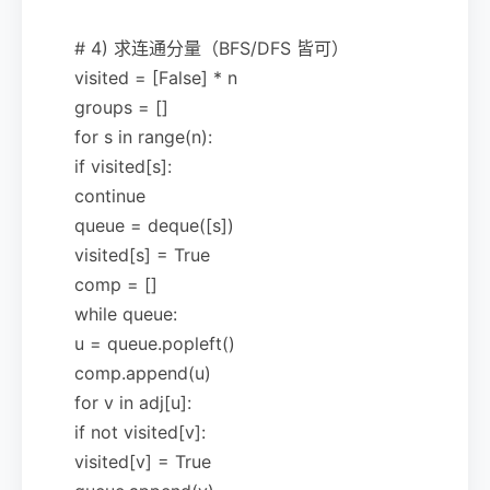
# 4) 求连通分量（BFS/DFS 皆可）
visited = [False] * n
groups = []
for s in range(n):
if visited[s]:
continue
queue = deque([s])
visited[s] = True
comp = []
while queue:
u = queue.popleft()
comp.append(u)
for v in adj[u]:
if not visited[v]:
visited[v] = True