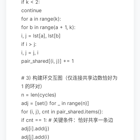
if k < 2:
continue
for a in range(k):
for b in range(a + 1, k):
i, j = lst[a], lst[b]
if i > j:
i, j = j, i
pair_shared[(i, j)] += 1
# 3) 构建环交互图（仅连接共享边数恰好为
1 的环对）
n = len(cycles)
adj = [set() for _ in range(n)]
for (i, j), cnt in pair_shared.items():
if cnt == 1: # 关键条件：恰好共享一条边
adj[i].add(j)
adj[j].add(i)