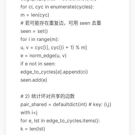
for ci, cyc in enumerate(cycles):
m = len(cyc)
# 若可能存在重复边，可用 seen 去重
seen = set()
for i in range(m):
u, v = cyc[i], cyc[(i + 1) % m]
e = norm_edge(u, v)
if e not in seen:
edge_to_cycles[e].append(ci)
seen.add(e)
# 2) 统计环对共享的边数
pair_shared = defaultdict(int) # key: (i,j)
with i<j
for e, lst in edge_to_cycles.items():
k = len(lst)