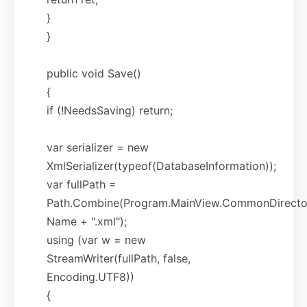
}
}
public void Save()
{
if (!NeedsSaving) return;
var serializer = new
XmlSerializer(typeof(DatabaseInformation));
var fullPath =
Path.Combine(Program.MainView.CommonDirector
Name + ".xml");
using (var w = new
StreamWriter(fullPath, false,
Encoding.UTF8))
{