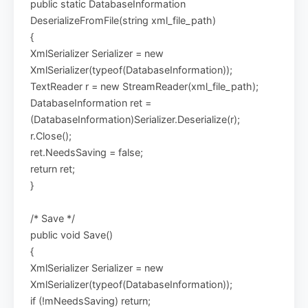
public static DatabaseInformation
DeserializeFromFile(string xml_file_path)
{
XmlSerializer Serializer = new
XmlSerializer(typeof(DatabaseInformation));
TextReader r = new StreamReader(xml_file_path);
DatabaseInformation ret =
(DatabaseInformation)Serializer.Deserialize(r);
r.Close();
ret.NeedsSaving = false;
return ret;
}
/* Save */
public void Save()
{
XmlSerializer Serializer = new
XmlSerializer(typeof(DatabaseInformation));
if (!mNeedsSaving) return;