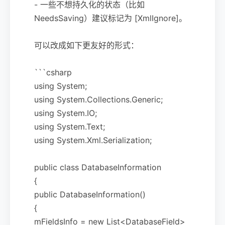
- 一些不想持久化的状态（比如
NeedsSaving）建议标记为 [XmlIgnore]。
可以改成如下更友好的形式：
```csharp
using System;
using System.Collections.Generic;
using System.IO;
using System.Text;
using System.Xml.Serialization;
public class DatabaseInformation
{
public DatabaseInformation()
{
mFieldsInfo = new List<DatabaseField>