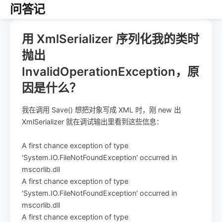
问答记
用 XmlSerializer 序列化我的类时
抛出
InvalidOperationException，原
因是什么？
我在调用 Save() 想把对象写成 XML 时，刚 new 出
XmlSerializer 就在调试输出里看到这些信息：
A first chance exception of type
'System.IO.FileNotFoundException' occurred in
mscorlib.dll
A first chance exception of type
'System.IO.FileNotFoundException' occurred in
mscorlib.dll
A first chance exception of type