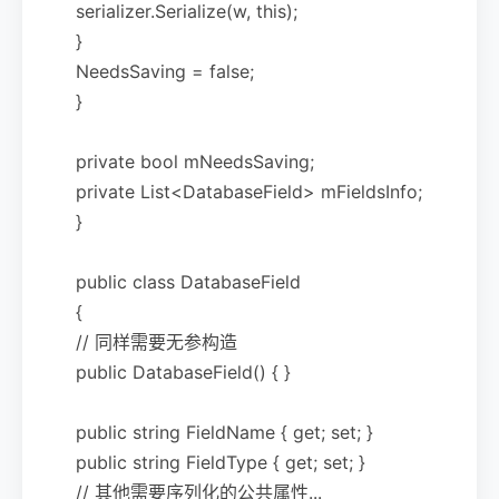
serializer.Serialize(w, this);
}
NeedsSaving = false;
}
private bool mNeedsSaving;
private List<DatabaseField> mFieldsInfo;
}
public class DatabaseField
{
// 同样需要无参构造
public DatabaseField() { }
public string FieldName { get; set; }
public string FieldType { get; set; }
// 其他需要序列化的公共属性...