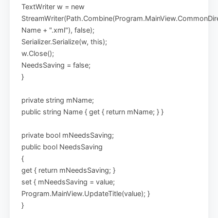
TextWriter w = new
StreamWriter(Path.Combine(Program.MainView.CommonDirec
Name + ".xml"), false);
Serializer.Serialize(w, this);
w.Close();
NeedsSaving = false;
}
private string mName;
public string Name { get { return mName; } }
private bool mNeedsSaving;
public bool NeedsSaving
{
get { return mNeedsSaving; }
set { mNeedsSaving = value;
Program.MainView.UpdateTitle(value); }
}