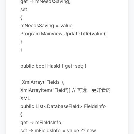
get => mNeedsSaving;
set
{
mNeedsSaving = value;
Program.MainView.UpdateTitle(value);
}
}
public bool HasId { get; set; }
[XmlArray("Fields"),
XmlArrayItem("Field")] // 可选：更好看的
XML
public List<DatabaseField> FieldsInfo
{
get => mFieldsInfo;
set => mFieldsInfo = value ?? new