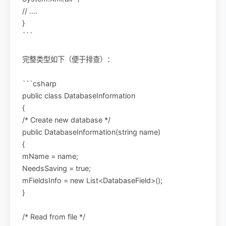
// ....
}
```
完整类型如下（便于排查）：
```csharp
public class DatabaseInformation
{
/* Create new database */
public DatabaseInformation(string name)
{
mName = name;
NeedsSaving = true;
mFieldsInfo = new List<DatabaseField>();
}
/* Read from file */