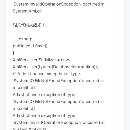
'System.InvalidOperationException' occurred in
System.Xml.dll
相关代码大致如下：
```csharp
public void Save()
{
XmlSerializer Serializer = new
XmlSerializer(typeof(DatabaseInformation));
/* A first chance exception of type
'System.IO.FileNotFoundException' occurred in
mscorlib.dll
A first chance exception of type
'System.IO.FileNotFoundException' occurred in
mscorlib.dll
A first chance exception of type
'System.InvalidOperationException' occurred in
System.Xml.dll */