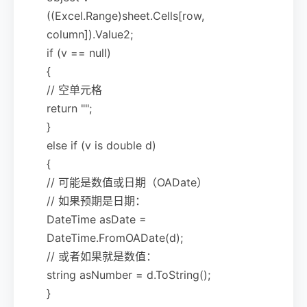
((Excel.Range)sheet.Cells[row,
column]).Value2;
if (v == null)
{
// 空单元格
return "";
}
else if (v is double d)
{
// 可能是数值或日期（OADate）
// 如果预期是日期：
DateTime asDate =
DateTime.FromOADate(d);
// 或者如果就是数值：
string asNumber = d.ToString();
}