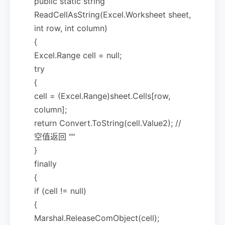
public static string
ReadCellAsString(Excel.Worksheet sheet,
int row, int column)
{
Excel.Range cell = null;
try
{
cell = (Excel.Range)sheet.Cells[row,
column];
return Convert.ToString(cell.Value2); //
空值返回 ""
}
finally
{
if (cell != null)
{
Marshal.ReleaseComObject(cell);