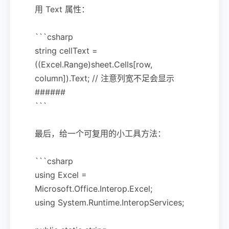
用 Text 属性：
```csharp
string cellText =
((Excel.Range)sheet.Cells[row,
column]).Text; // 注意列宽不足会显示
######
```
最后，给一个可复用的小工具方法：
```csharp
using Excel =
Microsoft.Office.Interop.Excel;
using System.Runtime.InteropServices;