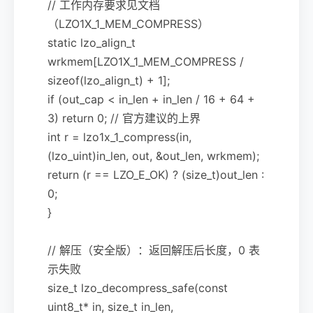
// 工作内存要求见文档
（LZO1X_1_MEM_COMPRESS）
static lzo_align_t
wrkmem[LZO1X_1_MEM_COMPRESS /
sizeof(lzo_align_t) + 1];
if (out_cap < in_len + in_len / 16 + 64 +
3) return 0; // 官方建议的上界
int r = lzo1x_1_compress(in,
(lzo_uint)in_len, out, &out_len, wrkmem);
return (r == LZO_E_OK) ? (size_t)out_len :
0;
}
// 解压（安全版）：返回解压后长度，0 表
示失败
size_t lzo_decompress_safe(const
uint8_t* in, size_t in_len,