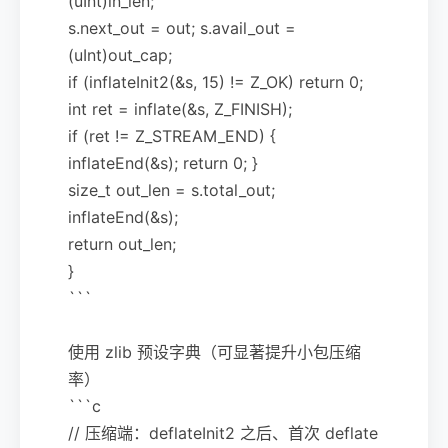
(uInt)in_len;
s.next_out = out; s.avail_out =
(uInt)out_cap;
if (inflateInit2(&s, 15) != Z_OK) return 0;
int ret = inflate(&s, Z_FINISH);
if (ret != Z_STREAM_END) {
inflateEnd(&s); return 0; }
size_t out_len = s.total_out;
inflateEnd(&s);
return out_len;
}
```
使用 zlib 预设字典（可显著提升小包压缩
率）
```c
// 压缩端：deflateInit2 之后、首次 deflate