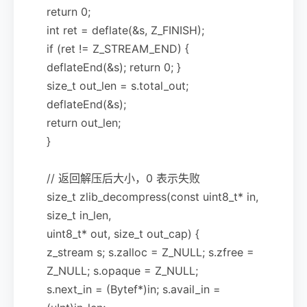
return 0;
int ret = deflate(&s, Z_FINISH);
if (ret != Z_STREAM_END) {
deflateEnd(&s); return 0; }
size_t out_len = s.total_out;
deflateEnd(&s);
return out_len;
}
// 返回解压后大小，0 表示失败
size_t zlib_decompress(const uint8_t* in,
size_t in_len,
uint8_t* out, size_t out_cap) {
z_stream s; s.zalloc = Z_NULL; s.zfree =
Z_NULL; s.opaque = Z_NULL;
s.next_in = (Bytef*)in; s.avail_in =