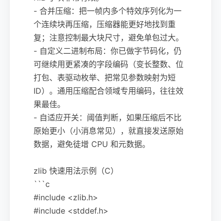
- 合并压缩：把一帧内多个特效序列化为一
个连续块再压缩，压缩器能更好地找到重
复；注意控制最大块尺寸，避免单包过大。
- 自定义二进制布局：你已做字节码化，仍
可继续用更紧凑的字段编码（变长整数、位
打包、表驱动枚举、把常见参数映射为短
ID）。通用压缩配合领域专用编码，往往效
果最佳。
- 自适应开关：阈值判断，如果压缩后不比
原始更小（小消息常见），就直接发送原始
数据，避免徒增 CPU 和元数据。
zlib 快速用法示例（C）
```c
#include <zlib.h>
#include <stddef.h>