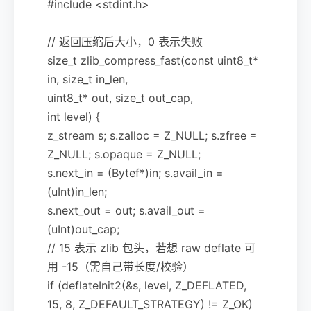
#include <stdint.h>
// 返回压缩后大小，0 表示失败
size_t zlib_compress_fast(const uint8_t*
in, size_t in_len,
uint8_t* out, size_t out_cap,
int level) {
z_stream s; s.zalloc = Z_NULL; s.zfree =
Z_NULL; s.opaque = Z_NULL;
s.next_in = (Bytef*)in; s.avail_in =
(uInt)in_len;
s.next_out = out; s.avail_out =
(uInt)out_cap;
// 15 表示 zlib 包头，若想 raw deflate 可
用 -15（需自己带长度/校验）
if (deflateInit2(&s, level, Z_DEFLATED,
15, 8, Z_DEFAULT_STRATEGY) != Z_OK)