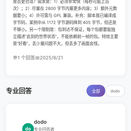
是否更合适？需求是：1）必须非常快（每秒可能上百
次）；2）尽量在 2800 字节内塞更多内容；3）额外元数
据要小；4）许可需与 GPL 兼容。补充：脚本我已编译成
字节码，某例中从 1172 字节源码降到 405 字节，但还是
不够小。另一个限制是：包到达不保证，每个包都要能独
立描述“此刻的世界状态”，不能依赖前一帧的包。特效主要
是“好看”，丢少量问题不大，但丢多了画面会怪。
💬
1 个回答
📅
2025/8/21
专业回答
dodo
全部
dodo
do
专业回答者