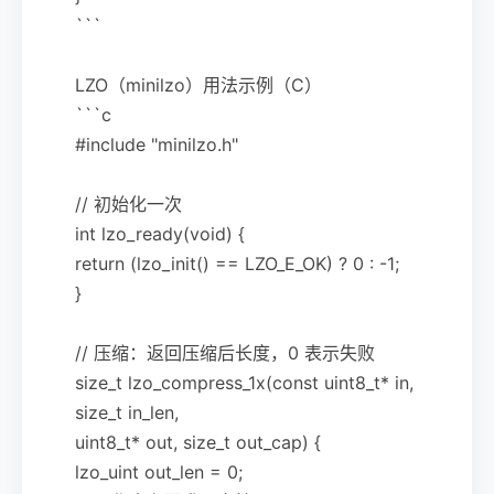
```
LZO（minilzo）用法示例（C）
```c
#include "minilzo.h"
// 初始化一次
int lzo_ready(void) {
return (lzo_init() == LZO_E_OK) ? 0 : -1;
}
// 压缩：返回压缩后长度，0 表示失败
size_t lzo_compress_1x(const uint8_t* in,
size_t in_len,
uint8_t* out, size_t out_cap) {
lzo_uint out_len = 0;