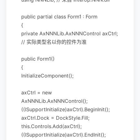
public partial class Form1 : Form
{
private AxNNNLib.AxNNNControl axCtrl;
// 实际类型名以你的控件为准
public Form1()
{
InitializeComponent();
axCtrl = new
AxNNNLib.AxNNNControl();
((ISupportInitialize)axCtrl).BeginInit();
axCtrl.Dock = DockStyle.Fill;
this.Controls.Add(axCtrl);
((ISupportInitialize)axCtrl).EndInit();