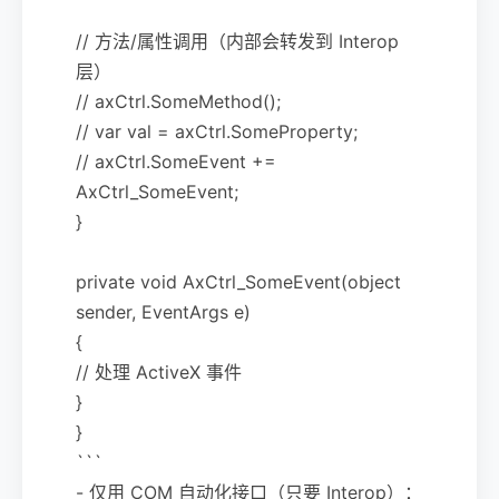
// 方法/属性调用（内部会转发到 Interop
层）
// axCtrl.SomeMethod();
// var val = axCtrl.SomeProperty;
// axCtrl.SomeEvent +=
AxCtrl_SomeEvent;
}
private void AxCtrl_SomeEvent(object
sender, EventArgs e)
{
// 处理 ActiveX 事件
}
}
```
- 仅用 COM 自动化接口（只要 Interop）：