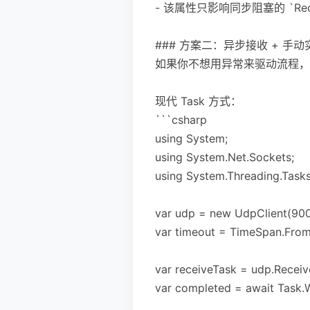
- 该属性只影响同步阻塞的 `Recei
### 方案二：异步接收 + 手
如果你不想用异常来驱动流程，
现代 Task 方式：
```csharp
using System;
using System.Net.Sockets;
using System.Threading.Tasks
var udp = new UdpClient(900
var timeout = TimeSpan.Fro
var receiveTask = udp.Receiv
var completed = await Task.