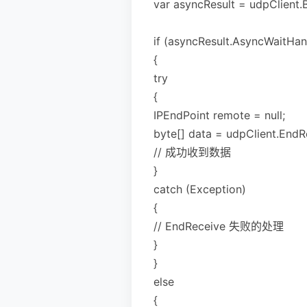
var asyncResult = udpClient.Be
if (asyncResult.AsyncWaitHan
{
try
{
IPEndPoint remote = null;
byte[] data = udpClient.EndR
// 成功收到数据
}
catch (Exception)
{
// EndReceive 失败的处理
}
}
else
{