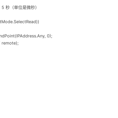
0; // 5 秒（单位是微秒）
ectMode.SelectRead))
dPoint(IPAddress.Any, 0);
f remote);