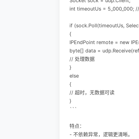
Socket sock = udp.Client;
int timeoutUs = 5_000_00
if (sock.Poll(timeoutUs, Sel
{
IPEndPoint remote = new IPEn
byte[] data = udp.Receive(re
// 处理数据
}
else
{
// 超时，无数据可读
}
```
特点：
- 不依赖异常，逻辑更清晰。