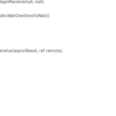
ginReceive(null, null);
dle.WaitOne(timeToWait))
eceive(asyncResult, ref remote);