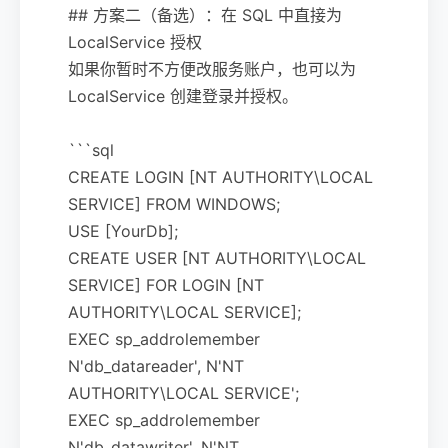
## 方案二（备选）：在 SQL 中直接为
LocalService 授权
如果你暂时不方便改服务账户，也可以为
LocalService 创建登录并授权。
```sql
CREATE LOGIN [NT AUTHORITY\LOCAL
SERVICE] FROM WINDOWS;
USE [YourDb];
CREATE USER [NT AUTHORITY\LOCAL
SERVICE] FOR LOGIN [NT
AUTHORITY\LOCAL SERVICE];
EXEC sp_addrolemember
N'db_datareader', N'NT
AUTHORITY\LOCAL SERVICE';
EXEC sp_addrolemember
N'db_datawriter', N'NT