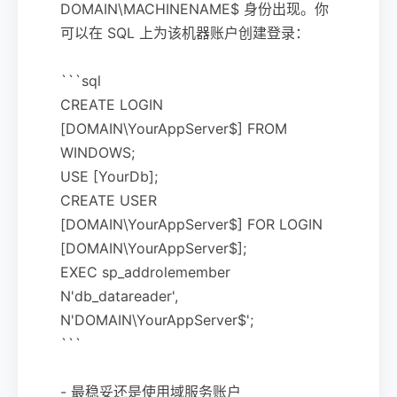
DOMAIN\MACHINENAME$ 身份出现。你
可以在 SQL 上为该机器账户创建登录：
```sql
CREATE LOGIN
[DOMAIN\YourAppServer$] FROM
WINDOWS;
USE [YourDb];
CREATE USER
[DOMAIN\YourAppServer$] FOR LOGIN
[DOMAIN\YourAppServer$];
EXEC sp_addrolemember
N'db_datareader',
N'DOMAIN\YourAppServer$';
```
- 最稳妥还是使用域服务账户