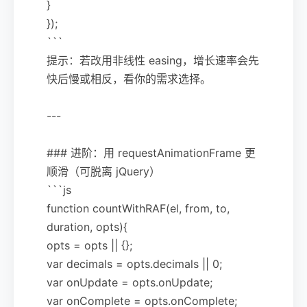
}
});
```
提示：若改用非线性 easing，增长速率会先
快后慢或相反，看你的需求选择。
---
### 进阶：用 requestAnimationFrame 更
顺滑（可脱离 jQuery）
```js
function countWithRAF(el, from, to,
duration, opts){
opts = opts || {};
var decimals = opts.decimals || 0;
var onUpdate = opts.onUpdate;
var onComplete = opts.onComplete;