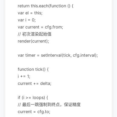
return this.each(function () {
var el = this;
var i = 0;
var current = cfg.from;
// 初次渲染起始值
render(current);
var timer = setInterval(tick, cfg.interval);
function tick() {
i += 1;
current += delta;
if (i >= loops) {
// 最后一跳强制到终点，保证精度
current = cfg.to;