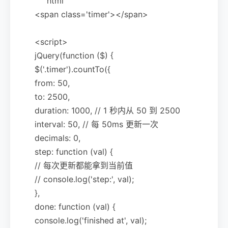
```html
<span class='timer'></span>
<script>
jQuery(function ($) {
$('.timer').countTo({
from: 50,
to: 2500,
duration: 1000, // 1 秒内从 50 到 2500
interval: 50, // 每 50ms 更新一次
decimals: 0,
step: function (val) {
// 每次更新都能拿到当前值
// console.log('step:', val);
},
done: function (val) {
console.log('finished at', val);