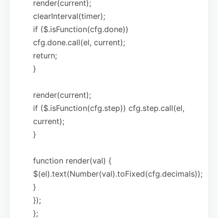
render(current);
clearInterval(timer);
if ($.isFunction(cfg.done))
cfg.done.call(el, current);
return;
}
render(current);
if ($.isFunction(cfg.step)) cfg.step.call(el,
current);
}
function render(val) {
$(el).text(Number(val).toFixed(cfg.decimals));
}
});
};