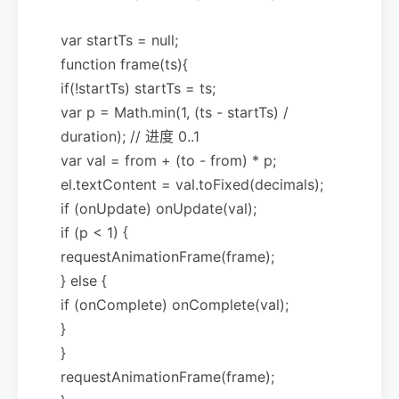
var startTs = null;
function frame(ts){
if(!startTs) startTs = ts;
var p = Math.min(1, (ts - startTs) /
duration); // 进度 0..1
var val = from + (to - from) * p;
el.textContent = val.toFixed(decimals);
if (onUpdate) onUpdate(val);
if (p < 1) {
requestAnimationFrame(frame);
} else {
if (onComplete) onComplete(val);
}
}
requestAnimationFrame(frame);