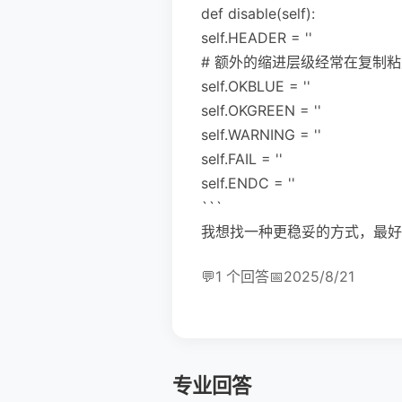
def disable(self):
self.HEADER = ''
# 额外的缩进层级经常在复制
self.OKBLUE = ''
self.OKGREEN = ''
self.WARNING = ''
self.FAIL = ''
self.ENDC = ''
```
我想找一种更稳妥的方式，最好
💬
1 个回答
📅
2025/8/21
专业回答