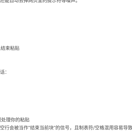
还能自动去掉网页里的提示符等噪声。
以结束粘贴
话：
，预处理你的粘贴
会被当作“结束当前块”的信号，且制表符/空格混用容易导致 Inden