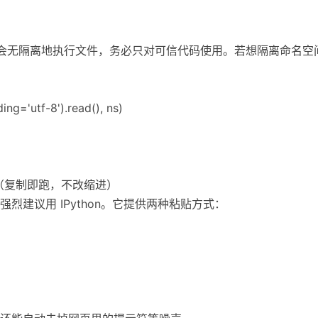
file` 会无隔离地执行文件，务必只对可信代码使用。若想隔离命名空
ing='utf-8').read(), ns)
贴模式（复制即跑，不改缩进）
烈建议用 IPython。它提供两种粘贴方式：