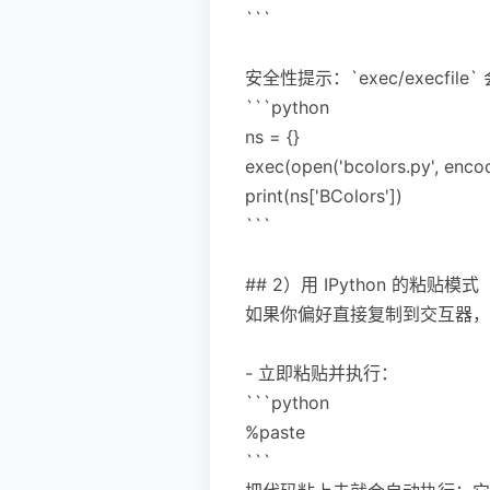
```
安全性提示：`exec/exec
```python
ns = {}
exec(open('bcolors.py', encod
print(ns['BColors'])
```
## 2）用 IPython 的粘
如果你偏好直接复制到交互器，强
- 立即粘贴并执行：
```python
%paste
```