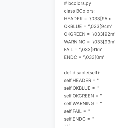
# bcolors.py
class BColors:
HEADER = '\033[95m'
OKBLUE = '\033[94m'
OKGREEN = '\033[92m'
WARNING = '\033[93m'
FAIL = '\033[91m'
ENDC = '\033[0m'
def disable(self):
self.HEADER = ''
self.OKBLUE = ''
self.OKGREEN = ''
self.WARNING = ''
self.FAIL = ''
self.ENDC = ''
```