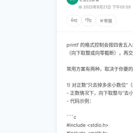
📅 2025年8月21日 下午05:59
👍
👎
0
0
🚨
举报
printf 的格式控制会按四
（向下取整或向零截断），再交给 p
常用方案有两种，取决于你要的
1) 对正数“只去掉多余小数位”（
- 正数情况下，向下取整与“去
- 代码示例：
```c
#include <stdio.h>
#include <math.h>