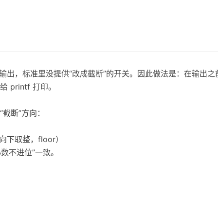
舍五入输出，标准里没提供“改成截断”的开关。因此做法是：在输出
rintf 打印。
“截断”方向：
向下取整，floor）
小数不进位”一致。