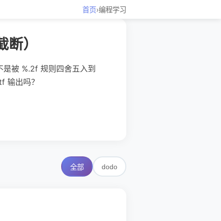
首页
›
编程学习
只截断）
不是被 %.2f 规则四舍五入到
tf 输出吗？
dodo
全部