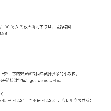
00.0) / 100.0; // 先放大再向下取整，最后缩回
9.99
整。对于正数，它的效果就是简单截掉多余的小数位。
得链接数学库：gcc demo.c -lm。
nc）
45 → -12.34（而不是 -12.35），应使用向零截断：