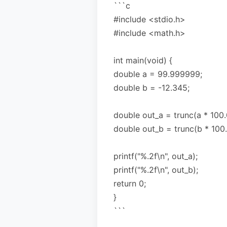
```c
#include <stdio.h>
#include <math.h>
int main(void) {
double a = 99.999999;
double b = -12.345;
double out_a = trunc(a * 100.0
double out_b = trunc(b * 100.0
printf("%.2f\n", out_a);
printf("%.2f\n", out_b);
return 0;
}
```