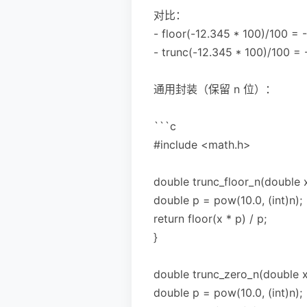
对比：
- floor(-12.345 * 100)/1
- trunc(-12.345 * 100)/100
通用封装（保留 n 位）：
```c
#include <math.h>
double trunc_floor_n(doubl
double p = pow(10.0, (int)n);
return floor(x * p) / p;
}
double trunc_zero_n(double
double p = pow(10.0, (int)n);