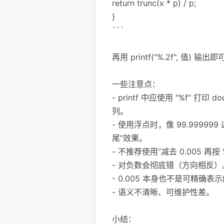
return trunc(x * p) / p;
}
```
再用 printf("%.2f", 值) 输出
一些注意点：
- printf 中应使用 "%f" 打
列。
- 使用浮点时，像 99.9999
尾”效果。
- 不推荐使用“减去 0.005 再按
- 对负数会彻底错（方向相反）
- 0.005 本身也不是可精
- 语义不清晰、可维护性差。
小结：