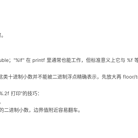
即可。
印 double；"%lf" 在 printf 里通常也能工作，但标准意义上它与 %
99 这类十进制小数并不能被二进制浮点精确表示，先放大再 floor/
 %.2f 打印”的技巧：
。
确表示的二进制小数，边界值附近容易翻车。