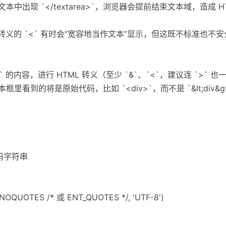
本中出现 `</textarea>`，浏览器会提前结束文本域，造成 
>` 里未转义的 `<` 有时会“宽容地当作文本”显示，但这既不标准也
a>` 的内容，进行 HTML 转义（至少 `&`、`<`，建议连 `>` 
看到的将是原始代码，比如 `<div>`，而不是 `&lt;div&gt
源码字符串
_NOQUOTES /* 或 ENT_QUOTES */, 'UTF-8')