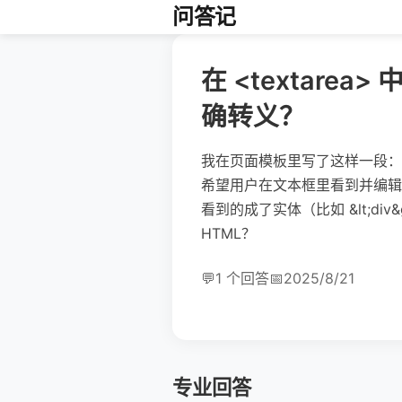
问答记
在 <textare
确转义？
我在页面模板里写了这样一段：<text
希望用户在文本框里看到并编辑它
看到的成了实体（比如 &lt;di
HTML？
💬
1 个回答
📅
2025/8/21
专业回答