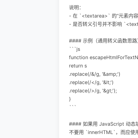
说明：
- 在 `<textarea>` 的“
- 是否转义引号并不影响 `<tex
#### 示例（通用转义函数思路
```js
function escapeHtmlForTextN
return s
.replace(/&/g, '&amp;')
.replace(/</g, '&lt;')
.replace(/>/g, '&gt;');
}
```
#### 如果用 JavaScript 动
不要用 `innerHTML`，而应使