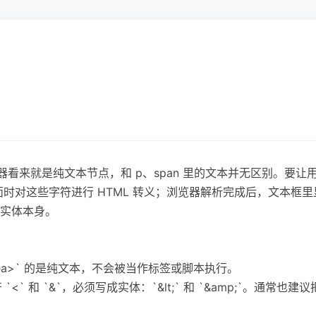
ML 解析器看来就是纯文本节点，和 p、span 里的文本并无区别。
面时对这些字符进行 HTML 转义；浏览器解析完成后，文本框里
实体本身。
/textarea>` 的是纯文本，不会被当作标签或脚本执行。
`<` 和 `&`，必须写成实体：`&lt;` 和 `&amp;`。通常也建议把