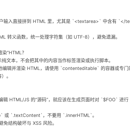
拼到 HTML 里，尤其是 `<textarea>` 中含有 `</textar
TML 转义函数，统一处理字符集（如 UTF-8），避免遗漏。
“渲染”HTML？
>` 只显示纯文本，不会把其中的内容当作标签渲染或执行脚本。
编辑并渲染 HTML，请使用 `contenteditable` 的容器
 等）。
显示和编辑 HTML/JS 的“源码”，就应该在生成页面时对 `$FOO` 进行
 或 `.textContent`，不要用 `.innerHTML`。
免结构破坏与 XSS 风险。