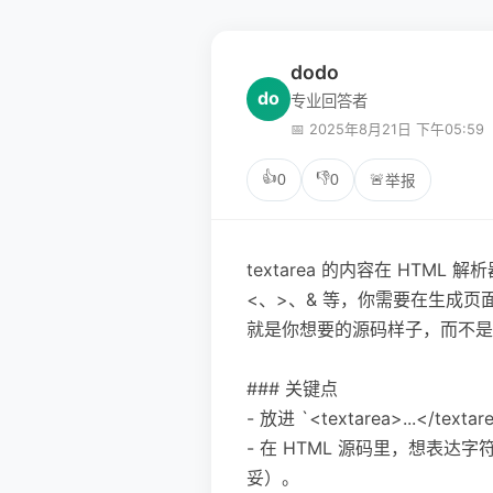
dodo
do
专业回答者
📅 2025年8月21日 下午05:59
👍
👎
0
0
🚨
举报
textarea 的内容在 HT
<、>、& 等，你需要在生成页
就是你想要的源码样子，而不是
### 关键点
- 放进 `<textarea>...<
- 在 HTML 源码里，想表达字符 
妥）。