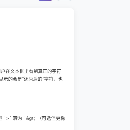
要让用户在文本框里看到真正的字符
显示的会是“还原后的”字符，也
 `>` 转为 `&gt;`（可选但更稳