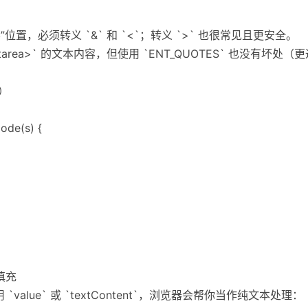
元素内容”位置，必须转义 `&` 和 `<`；转义 `>` 也很常见且更安全。
tarea>` 的文本内容，但使用 `ENT_QUOTES` 也没有坏处（
）
ode(s) {
态填充
用 `value` 或 `textContent`，浏览器会帮你当作纯文本处理：