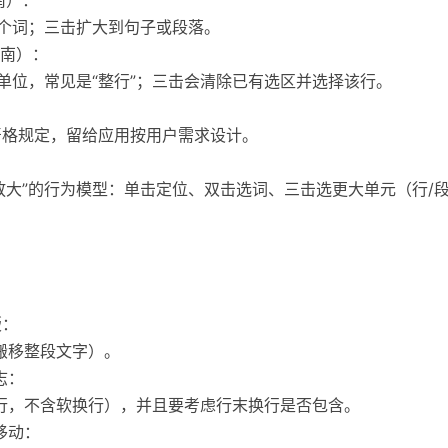
一个词；三击扩大到句子或段落。
l 指南）：
的单位，常见是“整行”；三击会清除已有选区并选择该行。
做严格规定，留给应用按用户需求设计。
放大”的行为模型：单击定位、双击选词、三击选更大单元（行/段
版：
于搬移整段文字）。
志：
逻辑行，不含软换行），并且要考虑行末换行是否包含。
移动：