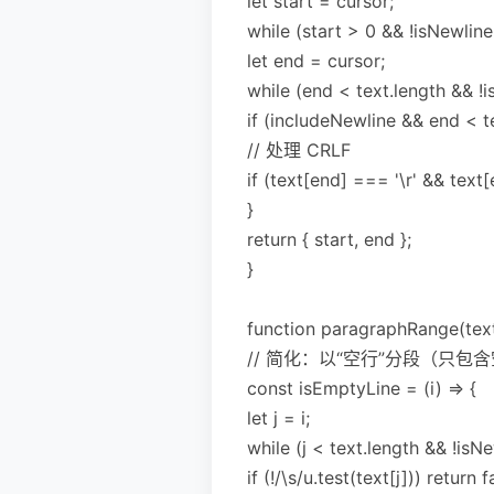
let start = cursor;
while (start > 0 && !isNewlineC
let end = cursor;
while (end < text.length && !
if (includeNewline && end < te
// 处理 CRLF
if (text[end] === '\r' && text
}
return { start, end };
}
function paragraphRange(text,
// 简化：以“空行”分段（只
const isEmptyLine = (i) => {
let j = i;
while (j < text.length && !isNe
if (!/\s/u.test(text[j])) return f