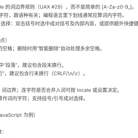
de 的词边界规则（UAX #29），而不是简单的 [A-Za-z0-9_]。
内字符，跟语种有关；编程语言里下划线通常应算词内字符。
配对选择：双击括号时选中成对括号及内部内容，或提供额外快捷
点）
后的空格；删除时用“智能删除”自动处理多余空格。
中“段落”，建议包含段末换行。
”，建议包含行末换行（CRLF/\n/\r）。
de 词边界；连字符是否合并入词可按 locale 或设置决定。
线算作词内字符；支持括号/引号成对选择。
Script 为例）
数：