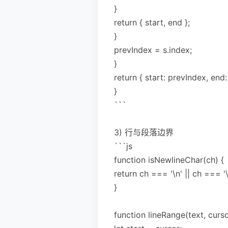
}
return { start, end };
}
prevIndex = s.index;
}
return { start: prevIndex, end:
}
```
3) 行与段落边界
```js
function isNewlineChar(ch) {
return ch === '\n' || ch === '\
}
function lineRange(text, curso