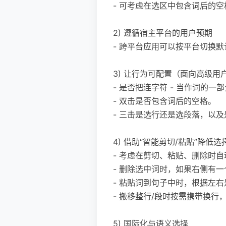
- 可考虑在选区中包含词后的
2) 遵循宿主平台的用户预期
- 跨平台应用可以按平台切换默认：
3) 让行为可配置（面向高级用
- 是否把连字符 - 当作词的一
- 双击是否包含词后的空格。
- 三击是选行还是选段落，以
4) 借助“智能剪切/粘贴”降低
- 考虑在剪切、粘贴、删除时自
- 删除选中词时，如果右侧有一
- 粘贴词到句子中时，根据左
- 搬移整行/段时按需携带换
5) 国际化与语义选择