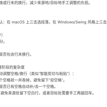
空格或行末的换行，减少来源地/目标地手工调整的负担。
在 macOS 上三击选段落，在 Windows/Swing 风格上三
户）
部分。
及是否包含行末换行。
选择阶段的复杂度
动调整空格/换行（类似“智能剪切与粘贴”）：
个空格就一并吞掉，避免留下“双空格”。
右是否已有空格自动补/去一个空格。
行，避免来源处留下空白行，或者目标处需要手工再敲回车。