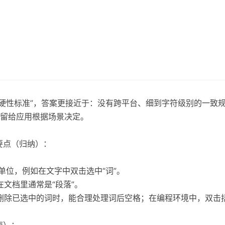
“硬性标准”，答案更接近于：没有跨平台、细到字符级别的一致
留给应用根据场景决定。
要点（归纳）：
单位，例如在文字中双击选中“词”。
在文档里通常是“段落”。
比如删除已选中的词时，能合理处理词后空格；在编程环境中，双
指南）：