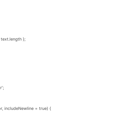
 text.length };
r';
r, includeNewline = true) {