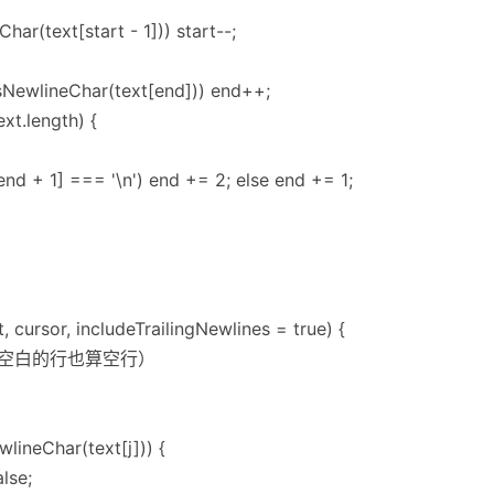
har(text[start - 1])) start--;
isNewlineChar(text[end])) end++;
xt.length) {
[end + 1] === '\n') end += 2; else end += 1;
 cursor, includeTrailingNewlines = true) {
包含空白的行也算空行）
wlineChar(text[j])) {
alse;