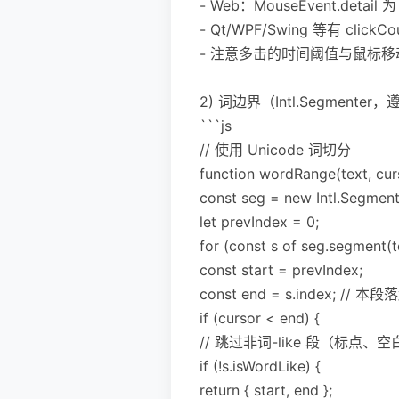
- Web：MouseEvent.detail 为
- Qt/WPF/Swing 等有 clic
- 注意多击的时间阈值与鼠标
2) 词边界（Intl.Segmenter，
```js
// 使用 Unicode 词切分
function wordRange(text, curso
const seg = new Intl.Segmenter
let prevIndex = 0;
for (const s of seg.segment(t
const start = prevIndex;
const end = s.index; //
if (cursor < end) {
// 跳过非词-like 段（标点、空
if (!s.isWordLike) {
return { start, end };