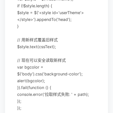
if (!$style.length) {
$style = $('<style id='userTheme'>
</style>').appendTo('head');
}
// 用新样式覆盖旧样式
$style.text(cssText);
// 现在可以安全读取新样式
var bgcolor =
$('body').css('background-color');
alert(bgcolor);
}).fail(function () {
console.error('拉取样式失败: ' + path);
});
});