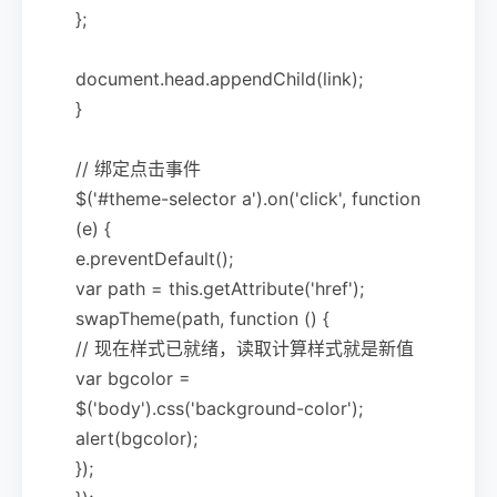
};
document.head.appendChild(link);
}
// 绑定点击事件
$('#theme-selector a').on('click', function
(e) {
e.preventDefault();
var path = this.getAttribute('href');
swapTheme(path, function () {
// 现在样式已就绪，读取计算样式就是新值
var bgcolor =
$('body').css('background-color');
alert(bgcolor);
});