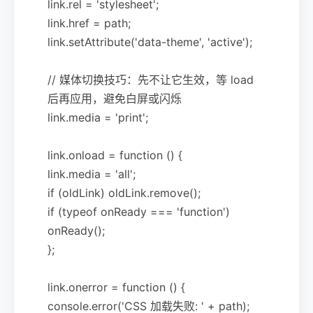
link.rel = 'stylesheet';
link.href = path;
link.setAttribute('data-theme', 'active');
// 媒体切换技巧：先不让它生效，等 load
后再应用，避免白屏或闪烁
link.media = 'print';
link.onload = function () {
link.media = 'all';
if (oldLink) oldLink.remove();
if (typeof onReady === 'function')
onReady();
};
link.onerror = function () {
console.error('CSS 加载失败: ' + path);