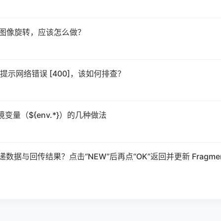
让某个图像旋转，应该怎么做？
 视频却提示网络错误 [400]，该如何排查？
别环境变量（${env.*}）的几种做法
间如何传递数据与回传结果？点击“NEW”后再点“OK”返回并更新 Fragme