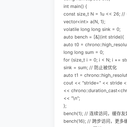
int main() {
const size_t N = 1u << 26; /
vector<int> a(N, 1);
volatile long long sink = 0;
auto bench = [&](int stride){
auto t0 = chrono::high_resolu
long long sum = 0;
for (size_t i = 0; i < N; i += s
sink = sum; // 防止被优化
auto t1 = chrono::high_resolu
cout << "stride=" << stride <
<< chrono::duration_cast<chro
<< "\n";
};
bench(1); // 连续访问，缓存
bench(16); // 跨步访问，