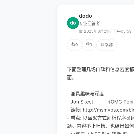
dodo
do
专业回答者
📅 2025年8月21日 下午05:59
👍
👎
0
0
🚨
举报
下面整理几场口碑和信息密度都
面。
- 兼具趣味与深度
- Jon Skeet —— 《OMG Ponies!
- 链接: http://msmvps.com/blo
- 看点: 以幽默方式剖析程序
题。内容不止吐槽，也给出如何
- 小练习（.NET 时间转换坑）