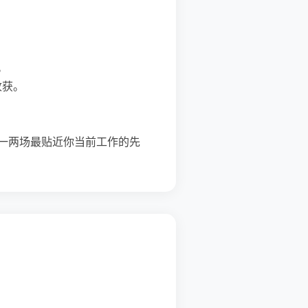
。
收获。
挑一两场最贴近你当前工作的先