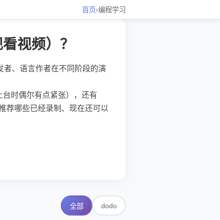
首页
›
编程学习
观看视频）？
开发者、语言作者在不同阶段的演
分享（虽然他上台时偶尔有点紧张），还有
s）。大家会推荐哪些已经录制、现在还可以
dodo
全部