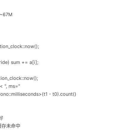
/ ~67M
tion_clock::now();
tride) sum += a[i];
tion_clock::now();
< ", ms="
no::milliseconds>(t1 - t0).count()
友好
更多缓存未命中