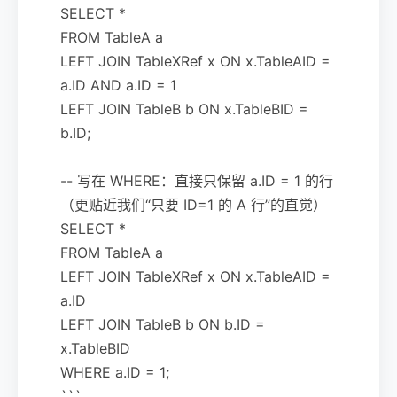
SELECT *
FROM TableA a
LEFT JOIN TableXRef x ON x.TableAID =
a.ID AND a.ID = 1
LEFT JOIN TableB b ON x.TableBID =
b.ID;
-- 写在 WHERE：直接只保留 a.ID = 1 的行
（更贴近我们“只要 ID=1 的 A 行”的直觉）
SELECT *
FROM TableA a
LEFT JOIN TableXRef x ON x.TableAID =
a.ID
LEFT JOIN TableB b ON b.ID =
x.TableBID
WHERE a.ID = 1;
```