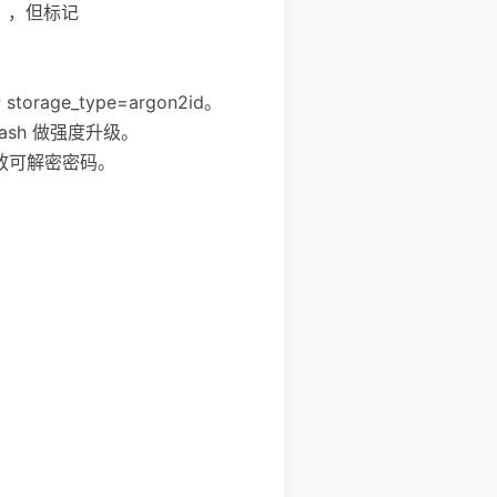
5），但标记
rage_type=argon2id。
rehash 做强度升级。
放可解密密码。