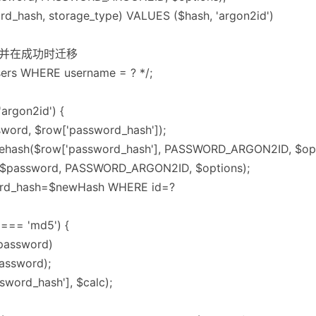
rd_hash, storage_type) VALUES ($hash, 'argon2id')
 验证并在成功时迁移
ers WHERE username = ? */;
'argon2id') {
word, $row['password_hash']);
rehash($row['password_hash'], PASSWORD_ARGON2ID, $opt
$password, PASSWORD_ARGON2ID, $options);
ord_hash=$newHash WHERE id=?
] === 'md5') {
password)
password);
word_hash'], $calc);