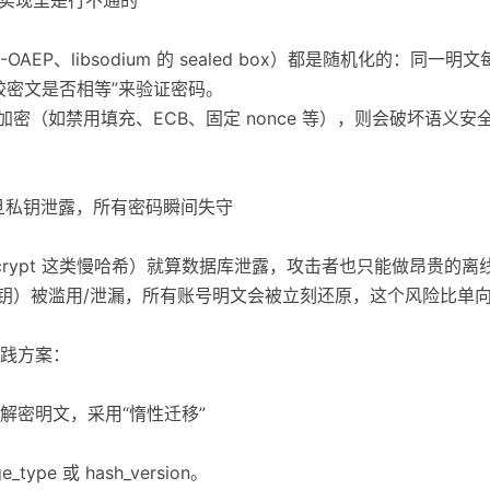
-OAEP、libsodium 的 sealed box）都是随机化的：
较密文是否相等”来验证密码。
加密（如禁用填充、ECB、固定 nonce 等），则会破坏语义
一旦私钥泄露，所有密码瞬间失守
2/bcrypt 这类慢哈希）就算数据库泄露，攻击者也只能做昂贵的
密钥）被滥用/泄漏，所有账号明文会被立刻还原，这个风险比单
践方案：
解密明文，采用“惰性迁移”
ype 或 hash_version。