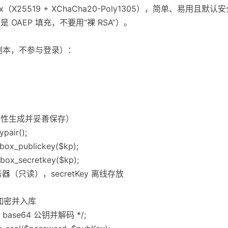
ed box（X25519 + XChaCha20-Poly1305），简单、易用且默认
是 OAEP 填充，不要用“裸 RSA”）。
副本，不参与登录）：
次性生成并妥善保存）
pair();
box_publickey($kp);
box_secretkey($kp);
服务器（只读），secretKey 离线存放
时加密并入库
 base64 公钥并解码 */;