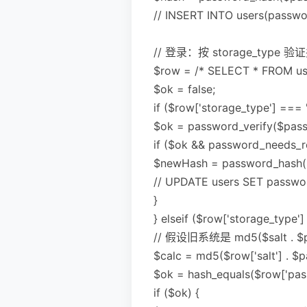
// INSERT INTO users(passwo
// 登录：按 storage_type
$row = /* SELECT * FROM us
$ok = false;
if ($row['storage_type'] === 
$ok = password_verify($pass
if ($ok && password_needs_
$newHash = password_hash(
// UPDATE users SET passw
}
} elseif ($row['storage_type'
// 假设旧系统是 md5($salt . $
$calc = md5($row['salt'] . $
$ok = hash_equals($row['pass
if ($ok) {