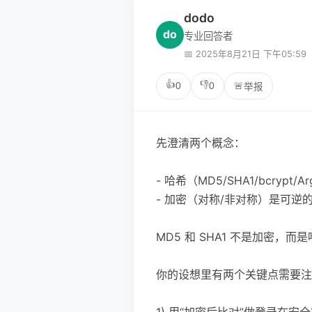
dodo
do
专业回答者
📅 2025年8月21日 下午05:59
👍
👎
0
0
🚨
举报
先澄清两个概念：
- 哈希（MD5/SHA1/bcryp
- 加密（对称/非对称）是可逆
MD5 和 SHA1 不是加密
你的设想里有两个关键点需要注
1) 用“加密后比对”做登录在安