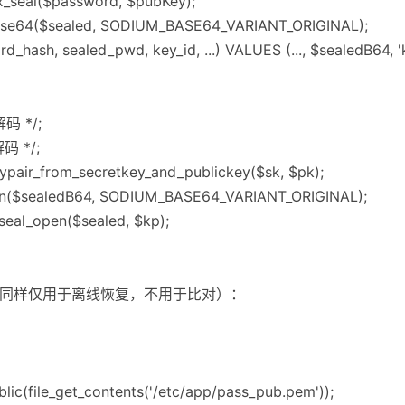
x_seal($password, $pubKey);
ase64($sealed, SODIUM_BASE64_VARIANT_ORIGINAL);
hash, sealed_pwd, key_id, ...) VALUES (..., $sealedB64, 'k1'
码 */;
码 */;
pair_from_secretkey_and_publickey($sk, $pk);
in($sealedB64, SODIUM_BASE64_VARIANT_ORIGINAL);
seal_open($sealed, $kp);
OAEP（同样仅用于离线恢复，不用于比对）：
ic(file_get_contents('/etc/app/pass_pub.pem'));