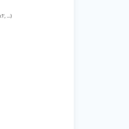
, ...)