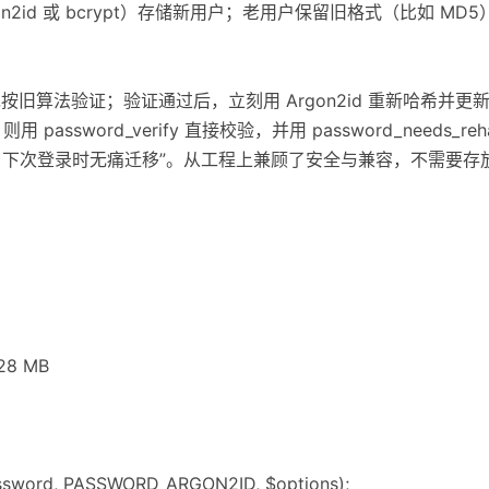
n2id 或 bcrypt）存储新用户；老用户保留旧格式（比如 MD
，则先按旧算法验证；验证通过后，立刻用 Argon2id 重新哈希并更新 sto
2id，则用 password_verify 直接校验，并用 password_needs_
用户下次登录时无痛迁移”。从工程上兼顾了安全与兼容，不需要存
128 MB
ssword, PASSWORD_ARGON2ID, $options);