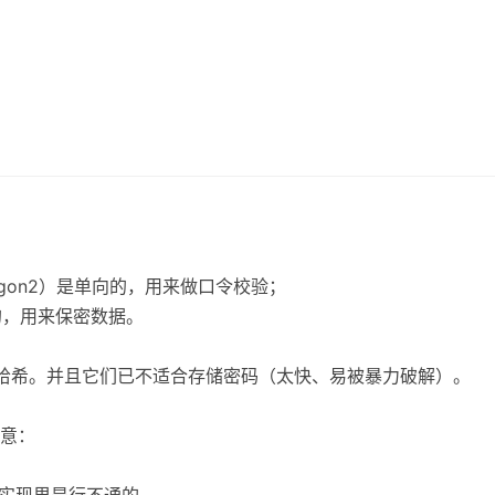
t/Argon2）是单向的，用来做口令校验；
的，用来保密数据。
，而是哈希。并且它们已不适合存储密码（太快、易被暴力破解）。
意：
全实现里是行不通的