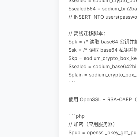
$sealed = sodium_crypto_bo
$sealedB64 = sodium_bin2b
// INSERT INTO users(password_
// 离线迁移脚本：
$pk = /* 读取 base64 公钥并解
$sk = /* 读取 base64 私钥并解
$kp = sodium_crypto_box_key
$sealed = sodium_base642b
$plain = sodium_crypto_box_
```
使用 OpenSSL + RSA-
```php
// 加密（应用服务器）
$pub = openssl_pkey_get_publ