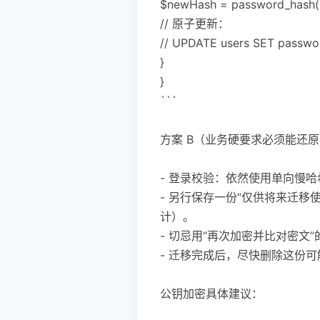
$newHash = password_hash(
// 原子更新：
// UPDATE users SET passwo
}
}
```
方案 B（业务硬要求必须能还
- 登录校验：依然使用单向慢哈希
- 另行保存一份“仅供将来迁移
计）。
- 切忌用“再次加密并比对密文
- 迁移完成后，尽快删除这份
公钥加密具体建议：