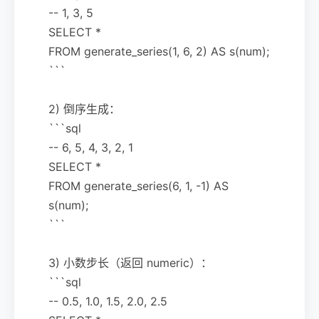
-- 1, 3, 5
SELECT *
FROM generate_series(1, 6, 2) AS s(num);
```
2) 倒序生成：
```sql
-- 6, 5, 4, 3, 2, 1
SELECT *
FROM generate_series(6, 1, -1) AS
s(num);
```
3) 小数步长（返回 numeric）：
```sql
-- 0.5, 1.0, 1.5, 2.0, 2.5