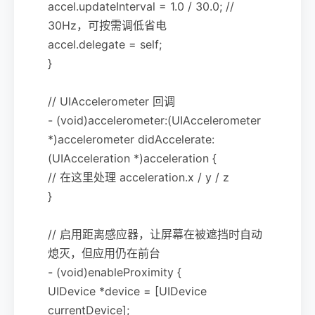
accel.updateInterval = 1.0 / 30.0; //
30Hz，可按需调低省电
accel.delegate = self;
}
// UIAccelerometer 回调
- (void)accelerometer:(UIAccelerometer
*)accelerometer didAccelerate:
(UIAcceleration *)acceleration {
// 在这里处理 acceleration.x / y / z
}
// 启用距离感应器，让屏幕在被遮挡时自动
熄灭，但应用仍在前台
- (void)enableProximity {
UIDevice *device = [UIDevice
currentDevice];