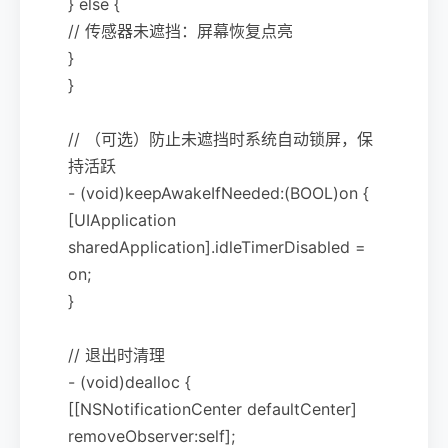
} else {
// 传感器未遮挡：屏幕恢复点亮
}
}
// （可选）防止未遮挡时系统自动锁屏，保
持活跃
- (void)keepAwakeIfNeeded:(BOOL)on {
[UIApplication
sharedApplication].idleTimerDisabled =
on;
}
// 退出时清理
- (void)dealloc {
[[NSNotificationCenter defaultCenter]
removeObserver:self];