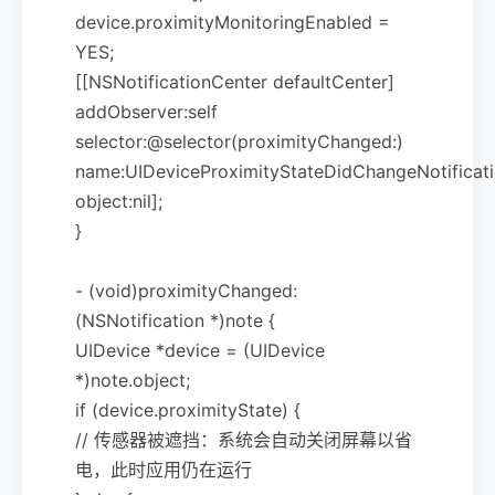
device.proximityMonitoringEnabled =
YES;
[[NSNotificationCenter defaultCenter]
addObserver:self
selector:@selector(proximityChanged:)
name:UIDeviceProximityStateDidChangeNotificat
object:nil];
}
- (void)proximityChanged:
(NSNotification *)note {
UIDevice *device = (UIDevice
*)note.object;
if (device.proximityState) {
// 传感器被遮挡：系统会自动关闭屏幕以省
电，此时应用仍在运行