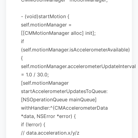
- (void)startMotion {
self.motionManager =
[[CMMotionManager alloc] init];
if
(self.motionManager.isAccelerometerAvailable)
{
self.motionManager.accelerometerUpdateInterval
= 1.0 / 30.0;
[self.motionManager
startAccelerometerUpdatesToQueue:
[NSOperationQueue mainQueue]
withHandler:^(CMAccelerometerData
*data, NSError *error) {
if (!error) {
// data.acceleration.x/y/z