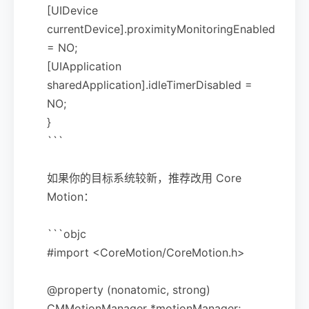
[UIDevice
currentDevice].proximityMonitoringEnabled
= NO;
[UIApplication
sharedApplication].idleTimerDisabled =
NO;
}
```
如果你的目标系统较新，推荐改用 Core
Motion：
```objc
#import <CoreMotion/CoreMotion.h>
@property (nonatomic, strong)
CMMotionManager *motionManager;