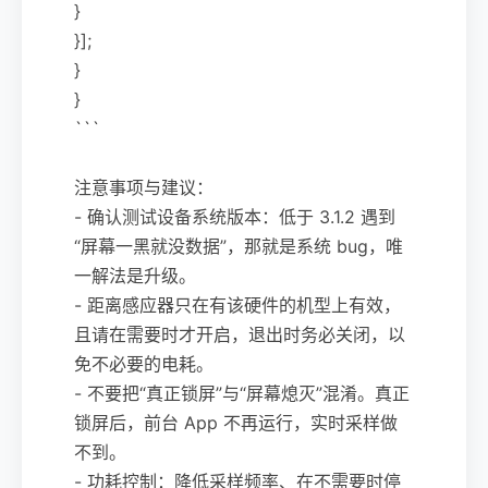
}
}];
}
}
```
注意事项与建议：
- 确认测试设备系统版本：低于 3.1.2 遇到
“屏幕一黑就没数据”，那就是系统 bug，唯
一解法是升级。
- 距离感应器只在有该硬件的机型上有效，
且请在需要时才开启，退出时务必关闭，以
免不必要的电耗。
- 不要把“真正锁屏”与“屏幕熄灭”混淆。真正
锁屏后，前台 App 不再运行，实时采样做
不到。
- 功耗控制：降低采样频率、在不需要时停