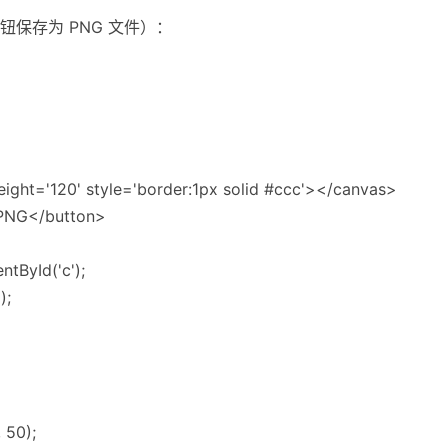
保存为 PNG 文件）：
eight='120' style='border:1px solid #ccc'></canvas>
PNG</button>
tById('c');
);
, 50);