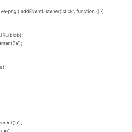
-png').addEventListener('click', function () {
URL(blob);
ment('a');
a);
ment('a');
png');