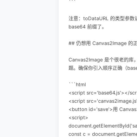
```
注意：toDataURL 的类型参数请用 
base64 前缀了。
## 仍想用 Canvas2Image 
Canvas2Image 是个很老的
题。确保你引入顺序正确（base64.
```html
<script src='base64.js'></scr
<script src='canvas2image.js
<button id='save'>用 Canva
<script>
document.getElementById('save
const c = document.getElemen