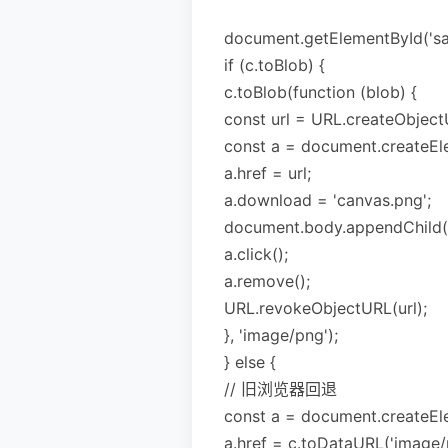
document.getElementById('save
if (c.toBlob) {
c.toBlob(function (blob) {
const url = URL.createObject
const a = document.createEle
a.href = url;
a.download = 'canvas.png';
document.body.appendChild(
a.click();
a.remove();
URL.revokeObjectURL(url);
}, 'image/png');
} else {
// 旧浏览器回退
const a = document.createEle
a.href = c.toDataURL('image/