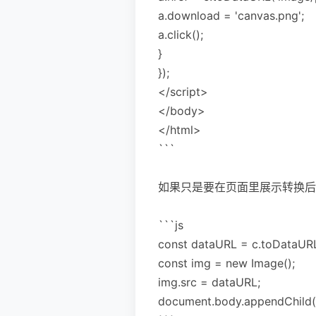
a.download = 'canvas.png';
a.click();
}
});
</script>
</body>
</html>
```
如果只是要在页面里展示转换后
```js
const dataURL = c.toDataURL
const img = new Image();
img.src = dataURL;
document.body.appendChild(