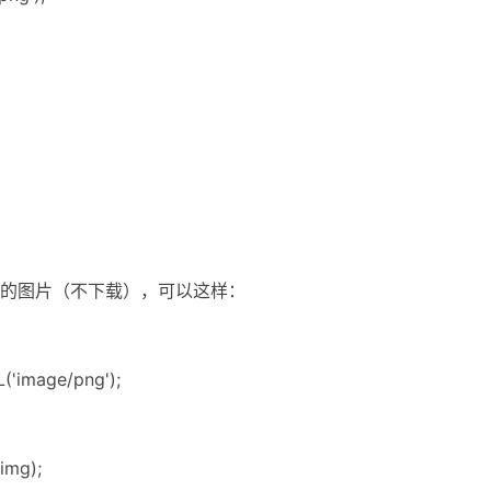
的图片（不下载），可以这样：
('image/png');
img);