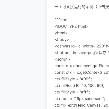
一个可直接运行的示例（点击按钮
```html
<!DOCTYPE html>
<html>
<body>
<canvas id='c' width='220' h
<button id='save-png'>保存 
<script>
const c = document.getElemen
const ctx = c.getContext('2d'
ctx.fillStyle = '#09f';
ctx.fillRect(10, 10, 100, 80);
ctx.fillStyle = '#fff';
ctx.font = '16px sans-serif';
ctx.fillText('Hello Canvas', 20