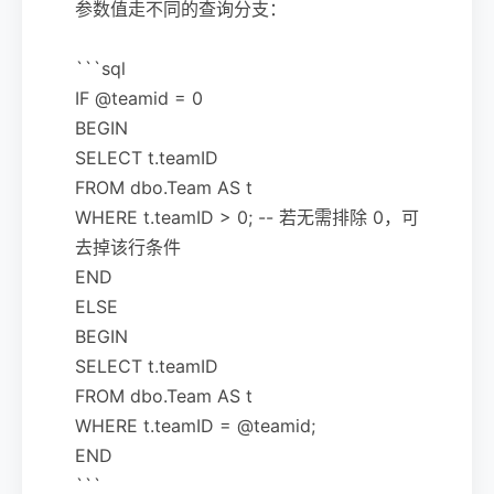
参数值走不同的查询分支：
```sql
IF @teamid = 0
BEGIN
SELECT t.teamID
FROM dbo.Team AS t
WHERE t.teamID > 0; -- 若无需排除 0，可
去掉该行条件
END
ELSE
BEGIN
SELECT t.teamID
FROM dbo.Team AS t
WHERE t.teamID = @teamid;
END
```