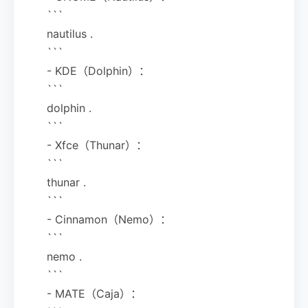
```
nautilus .
```
- KDE（Dolphin）：
```
dolphin .
```
- Xfce（Thunar）：
```
thunar .
```
- Cinnamon（Nemo）：
```
nemo .
```
- MATE（Caja）：