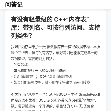
问答记
有没有轻量级的 C++“内存表”
库：带列名、可按行列访问、支持
列类型？
我想在内存里维护一张“像数据库表一样”的数据结构：本质
是个二维表，但每列有名字，最好每列还能限定成单一的
数据类型。需要的能力包括：
- 列有名称
- 单元格能按行号+列名/列索引访问
- 能新增/删除行；最好也能新增/删除列
- 如果列能有强类型，就不用在字符串之间来回转换
不太想自己从零写一个；从 MySQL++ 里抠 SimpleResult
再魔改也不优雅；SQLite 又担心带来查询引擎等“额外”开
销。我更希望有一个开源的、尽量轻的 C++ 类/类集合，