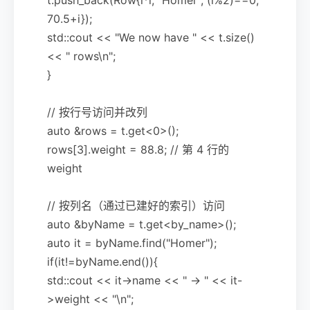
70.5+i});
std::cout << "We now have " << t.size()
<< " rows\n";
}
// 按行号访问并改列
auto &rows = t.get<0>();
rows[3].weight = 88.8; // 第 4 行的
weight
// 按列名（通过已建好的索引）访问
auto &byName = t.get<by_name>();
auto it = byName.find("Homer");
if(it!=byName.end()){
std::cout << it->name << " -> " << it-
>weight << "\n";