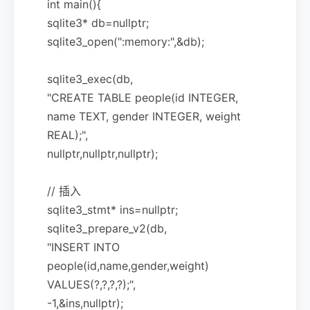
int main(){
sqlite3* db=nullptr;
sqlite3_open(":memory:",&db);
sqlite3_exec(db,
"CREATE TABLE people(id INTEGER,
name TEXT, gender INTEGER, weight
REAL);",
nullptr,nullptr,nullptr);
// 插入
sqlite3_stmt* ins=nullptr;
sqlite3_prepare_v2(db,
"INSERT INTO
people(id,name,gender,weight)
VALUES(?,?,?,?);",
-1,&ins,nullptr);