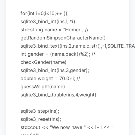
for(int i=0;i<10;++i){
sqlite3_bind_int(ins,1,i*i);
std::string name = "Homer"; //
getRandomSimpsonCharacterName()
sqlite3_bind_text(ins,2,name.c_str(),-1,SQLITE_TR
int gender = (name.back()%2); //
checkGender(name)
sqlite3_bind_int(ins,3,gender);
double weight = 70.0+i; //
guessWeight(name)
sqlite3_bind_double(ins,4,weight);
sqlite3_step(ins);
sqlite3_reset(ins);
std::cout << "We now have " << i+1 << "