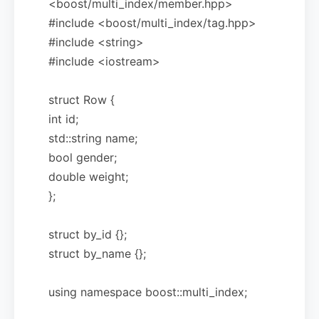
<boost/multi_index/member.hpp>
#include <boost/multi_index/tag.hpp>
#include <string>
#include <iostream>
struct Row {
int id;
std::string name;
bool gender;
double weight;
};
struct by_id {};
struct by_name {};
using namespace boost::multi_index;