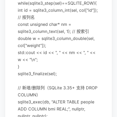
while(sqlite3_step(sel)==SQLITE_ROW){
int id = sqlite3_column_int(sel, col["id"]);
// 按列名
const unsigned char* nm =
sqlite3_column_text(sel, 1); // 按索引
double w = sqlite3_column_double(sel,
col["weight"]);
std::cout << id << ", " << nm << ", " <<
w << "\n";
}
sqlite3_finalize(sel);
// 新增/删除列（SQLite 3.35+ 支持 DROP
COLUMN）
sqlite3_exec(db, "ALTER TABLE people
ADD COLUMN bmi REAL;", nullptr,
nullptr, nullptr);