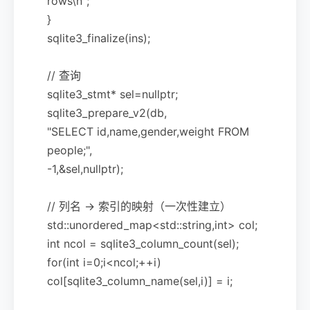
rows\n";
}
sqlite3_finalize(ins);
// 查询
sqlite3_stmt* sel=nullptr;
sqlite3_prepare_v2(db,
"SELECT id,name,gender,weight FROM
people;",
-1,&sel,nullptr);
// 列名 -> 索引的映射（一次性建立）
std::unordered_map<std::string,int> col;
int ncol = sqlite3_column_count(sel);
for(int i=0;i<ncol;++i)
col[sqlite3_column_name(sel,i)] = i;