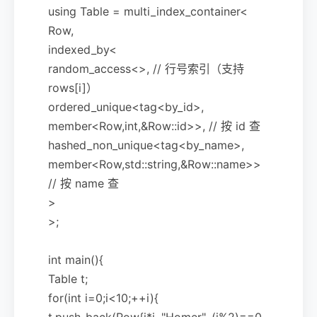
using Table = multi_index_container<
Row,
indexed_by<
random_access<>, // 行号索引（支持
rows[i]）
ordered_unique<tag<by_id>,
member<Row,int,&Row::id>>, // 按 id 查
hashed_non_unique<tag<by_name>,
member<Row,std::string,&Row::name>>
// 按 name 查
>
>;
int main(){
Table t;
for(int i=0;i<10;++i){
t.push_back(Row{i*i, "Homer", (i%2)==0,