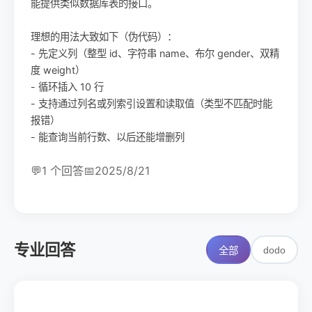
能提供类似数据库表的接口。
理想的用法大致如下（伪代码）：
- 先定义列（整型 id、字符串 name、布尔 gender、双精
度 weight）
- 循环插入 10 行
- 支持通过列名或列索引设置和读取值（类型不匹配时能
报错）
- 能查询当前行数、以后还能增删列
💬
1 个回答
📅
2025/8/21
专业回答
dodo
全部