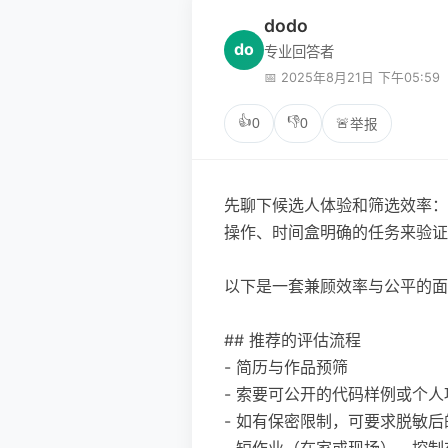
dodo
do
专业回答者
📅 2025年8月21日 下午05:59
👍
👎
0
0
🚨
举报
先聊下候选人体验和筛选效率：
操作、时间盒明确的任务来验证
以下是一套兼顾效率与公平的面
## 推荐的评估流程
- 简历与作品预筛
- 索要可公开的代码样例或个人项目
- 如有保密限制，可要求脱敏
- 短作业（在家或现场），控制在 