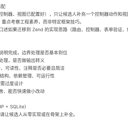
适配
、控制器、视图已配置好），只让候选人补充一个控制器动作和视
完成，重点考察工程素养，而非特定框架技巧。
口述如果迁移到 Zend 的实现思路（路由、控制器、表单验证
按说明完成，边界处理是否基本到位
预处理，是否做输出转义
拆分、可读性、注释是否必要且简洁
目录结构、依赖管理、可运行性
无需过度设计
取舍、能否快速做小改动
+ SQLite）
请让候选人从零实现或在骨架上补全。