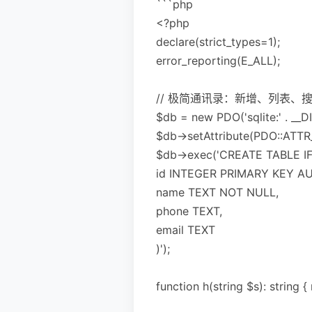
```php
<?php
declare(strict_types=1);
error_reporting(E_ALL);
// 极简通讯录：新增、列表、搜索
$db = new PDO('sqlite:' . __DI
$db->setAttribute(PDO::AT
$db->exec('CREATE TABLE IF
id INTEGER PRIMARY KEY A
name TEXT NOT NULL,
phone TEXT,
email TEXT
)');
function h(string $s): string