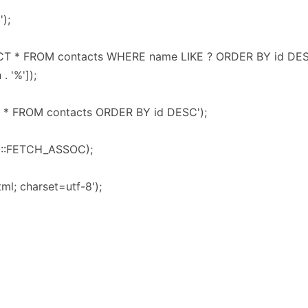
');
CT * FROM contacts WHERE name LIKE ? ORDER BY id DES
. '%']);
 * FROM contacts ORDER BY id DESC');
O::FETCH_ASSOC);
ml; charset=utf-8');