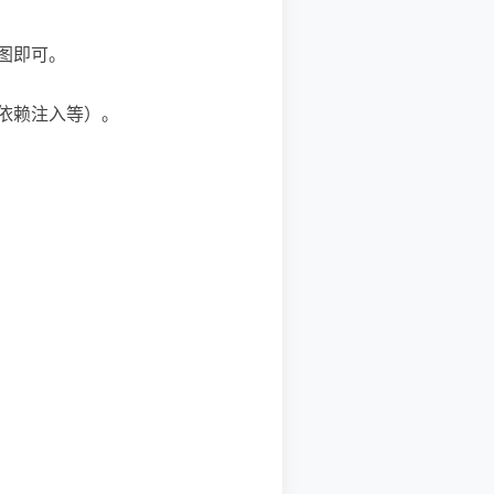
图即可。
、依赖注入等）。