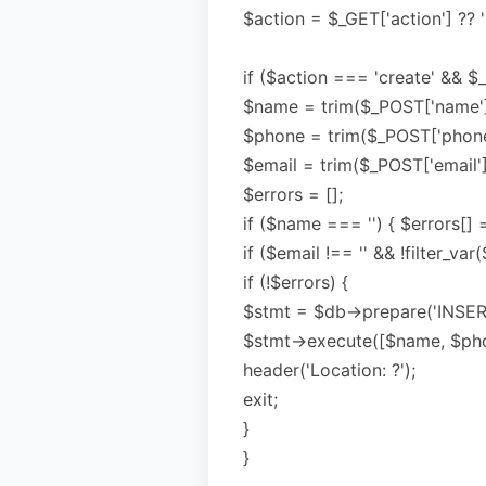
$action = $_GET['action'] ?? 'l
if ($action === 'create' &
$name = trim($_POST['name'] 
$phone = trim($_POST['phone']
$email = trim($_POST['email'] 
$errors = [];
if ($name === '') { $errors[] 
if ($email !== '' && !filter_va
if (!$errors) {
$stmt = $db->prepare('INSERT
$stmt->execute([$name, $pho
header('Location: ?');
exit;
}
}