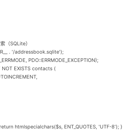
（SQLite）
R__ . '/addressbook.sqlite');
TR_ERRMODE, PDO::ERRMODE_EXCEPTION);
 NOT EXISTS contacts (
UTOINCREMENT,
 { return htmlspecialchars($s, ENT_QUOTES, 'UTF-8'); }