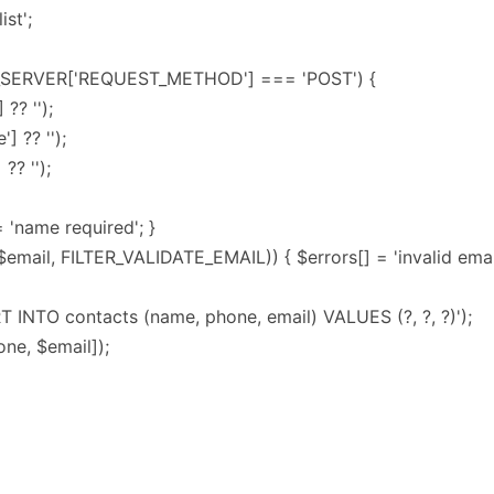
ist';
& $_SERVER['REQUEST_METHOD'] === 'POST') {
?? '');
 ?? '');
?? '');
= 'name required'; }
r($email, FILTER_VALIDATE_EMAIL)) { $errors[] = 'invalid email
 INTO contacts (name, phone, email) VALUES (?, ?, ?)');
ne, $email]);