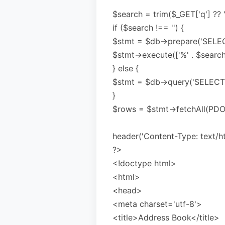
$search = trim($_GET['q'] ?? '
if ($search !== '') {
$stmt = $db->prepare('SELE
$stmt->execute(['%' . $search 
} else {
$stmt = $db->query('SELECT
}
$rows = $stmt->fetchAll(PD
header('Content-Type: text/ht
?>
<!doctype html>
<html>
<head>
<meta charset='utf-8'>
<title>Address Book</title>