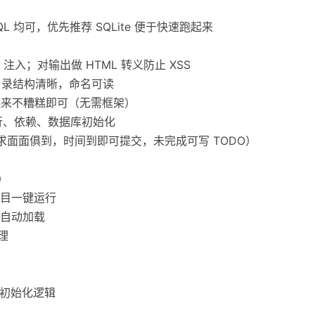
SQL 均可，优先推荐 SQLite 便于快速跑起来
 注入；对输出做 HTML 转义防止 XSS
目录结构清晰，命名可读
看起来不糟糕即可（无需框架）
运行、依赖、数据库初始化
不要求面面俱到，时间到即可提交，未完成可写 TODO）
）
 让项目一键运行
4 自动加载
理
动初始化逻辑