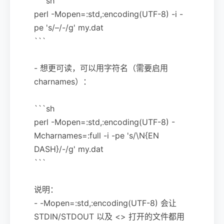
```sh
perl -Mopen=:std,:encoding(UTF-8) -i -
pe 's/–/-/g' my.dat
```
- 想更可读，可以用字符名（需要启用
charnames）：
```sh
perl -Mopen=:std,:encoding(UTF-8) -
Mcharnames=:full -i -pe 's/\N{EN
DASH}/-/g' my.dat
```
说明：
- -Mopen=:std,:encoding(UTF-8) 会让
STDIN/STDOUT 以及 <> 打开的文件都用