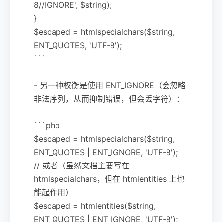
8//IGNORE', $string);
}
$escaped = htmlspecialchars($string,
ENT_QUOTES, 'UTF-8');
```
- 另一种权衡是使用 ENT_IGNORE（会忽略
非法序列，从而抑制错误，但会丢字符）：
```php
$escaped = htmlspecialchars($string,
ENT_QUOTES | ENT_IGNORE, 'UTF-8');
// 或者（虽然文档主要写在
htmlspecialchars，但在 htmlentities 上也
能起作用）
$escaped = htmlentities($string,
ENT_QUOTES | ENT_IGNORE, 'UTF-8');