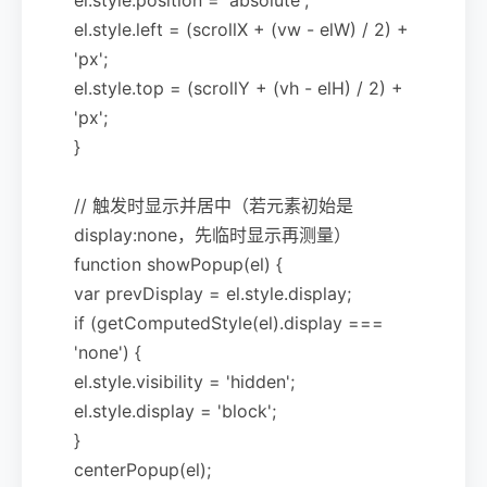
el.style.left = (scrollX + (vw - elW) / 2) +
'px';
el.style.top = (scrollY + (vh - elH) / 2) +
'px';
}
// 触发时显示并居中（若元素初始是
display:none，先临时显示再测量）
function showPopup(el) {
var prevDisplay = el.style.display;
if (getComputedStyle(el).display ===
'none') {
el.style.visibility = 'hidden';
el.style.display = 'block';
}
centerPopup(el);