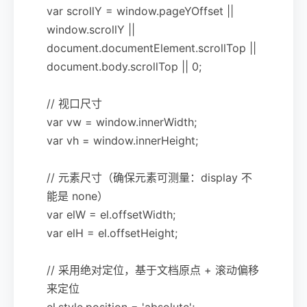
var scrollY = window.pageYOffset ||
window.scrollY ||
document.documentElement.scrollTop ||
document.body.scrollTop || 0;
// 视口尺寸
var vw = window.innerWidth;
var vh = window.innerHeight;
// 元素尺寸（确保元素可测量：display 不
能是 none）
var elW = el.offsetWidth;
var elH = el.offsetHeight;
// 采用绝对定位，基于文档原点 + 滚动偏移
来定位
el.style.position = 'absolute';