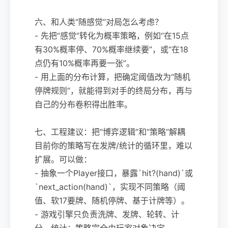
六、和人类“随感觉”对局怎么考虑？
- 先把“感觉”转化为概率策略，例如“在15点
有30%概率停、70%概率继续要”，或“在18
点仍有10%概率再要一张”。
- 用上面的分布计算，把确定阈值改为“随机
停牌规则”，就能得到对手的终局分布，再与
自己的分布卷积得出胜率。
七、工程建议：把“博弈逻辑”和“策略”解耦
目前你的策略写在发牌/统计的循环里，难以
扩展。可以做：
- 抽象一个Player接口，暴露`hit?(hand)`或
`next_action(hand)`，实现不同策略（阈
值、软17要牌、随机停牌、基于计牌等）。
- 游戏引擎只负责洗牌、发牌、轮转、计
分、统计；策略完全由玩家对象决定。