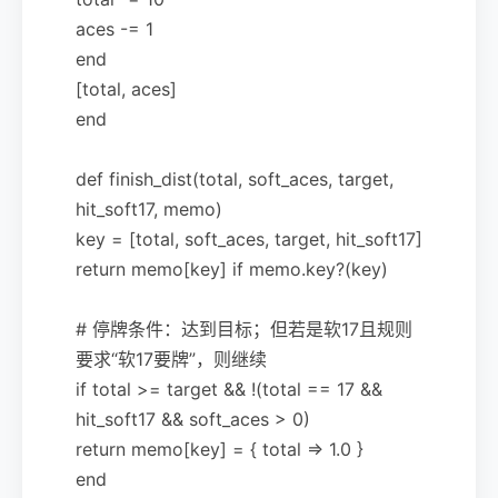
aces -= 1
end
[total, aces]
end
def finish_dist(total, soft_aces, target,
hit_soft17, memo)
key = [total, soft_aces, target, hit_soft17]
return memo[key] if memo.key?(key)
# 停牌条件：达到目标；但若是软17且规则
要求“软17要牌”，则继续
if total >= target && !(total == 17 &&
hit_soft17 && soft_aces > 0)
return memo[key] = { total => 1.0 }
end