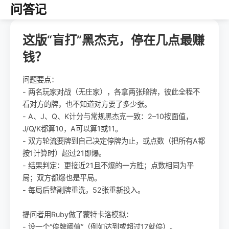
问答记
这版“盲打”黑杰克，停在几点最赚
钱？
问题要点：
- 两名玩家对战（无庄家），各拿两张暗牌，彼此全程不
看对方的牌，也不知道对方要了多少张。
- A、J、Q、K计分与常规黑杰克一致：2–10按面值，
J/Q/K都算10，A可以算1或11。
- 双方轮流要牌到自己决定停牌为止，或点数（把所有A都
按1计算时）超过21即爆。
- 结果判定：更接近21且不爆的一方胜；点数相同为平
局；双方都爆也是平局。
- 每局后整副牌重洗，52张重新投入。
提问者用Ruby做了蒙特卡洛模拟：
- 设一个“停牌阈值”（例如达到或超过17就停）。