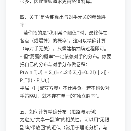
很多，因此继续追求更高终值划算。
四、关于“是否能算出与对手无关的精确胜
率”
- 若你指的是“我用某个阈值T时，最终停在
各点（或爆掉）的概率”，这可以精确计算
（与对手无关），只需建模抽牌过程即可。
- 但“我赢的概率”一定依赖对手的分布。你要
把自己的分布与对手分布做卷积：
P(win|T,U) = Σ_{i=4..21} Σ_{j=0..21} [i>j] ·
P_T(i) · P_U(j)
平局（i=j或双方爆）不计胜负。若不假设对
手策略U，就不存在单一的“独立胜率”。
五、如何计算精确分布（思路与示例）
为避免“共享一副牌”的相关性，可以用“无限
副牌/带放回”的近似（常用于理论分析，与