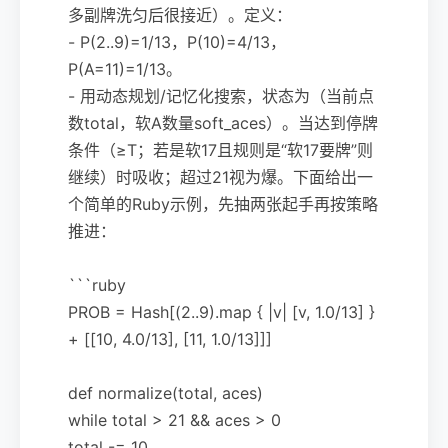
多副牌洗匀后很接近）。定义：
- P(2..9)=1/13，P(10)=4/13，
P(A=11)=1/13。
- 用动态规划/记忆化搜索，状态为（当前点
数total，软A数量soft_aces）。当达到停牌
条件（≥T；若是软17且规则是“软17要牌”则
继续）时吸收；超过21视为爆。下面给出一
个简单的Ruby示例，先抽两张起手再按策略
推进：
```ruby
PROB = Hash[(2..9).map { |v| [v, 1.0/13] }
+ [[10, 4.0/13], [11, 1.0/13]]]
def normalize(total, aces)
while total > 21 && aces > 0
total -= 10