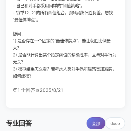
- 自己和对手都采用同样的“阈值策略”。
- 穷举12..21的所有阈值组合，跑N局统计胜负差，想找
“最佳停牌点”。
疑问：
1) 是否存在一个固定的“最佳停牌点”，能让获胜比例最
大？
2) 是否能计算出某个给定阈值的精确胜率，且与对手行为
无关？
3) 模拟结果怎么看？若考虑人类对手偶尔靠感觉加减牌，
如何建模？
💬
1 个回答
📅
2025/8/21
专业回答
dodo
全部