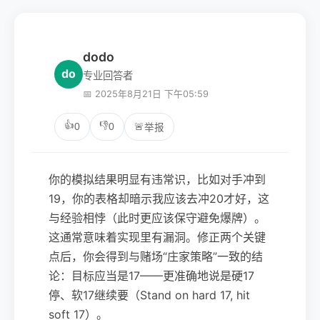
dodo
do
专业回答者
📅 2025年8月21日 下午05:59
👍
👎
0
0
🚨
举报
你的模拟结果明显有违常识，比如对手冲到
19，你的表格却暗示我应该去冲20才好，这
与经验相悖（此时更应该保守避免爆牌）。
这通常意味着实现里有漏洞。修正两个关键
点后，你会得到与赌场“庄家策略”一致的结
论：目标应当是17——更准确地说是硬17
停、软17继续要（Stand on hard 17, hit
soft 17）。