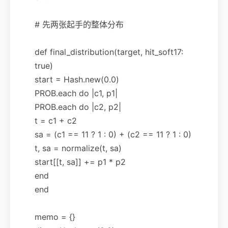
# 先两张起手的整体分布
def final_distribution(target, hit_soft17:
true)
start = Hash.new(0.0)
PROB.each do |c1, p1|
PROB.each do |c2, p2|
t = c1 + c2
sa = (c1 == 11 ? 1 : 0) + (c2 == 11 ? 1 : 0)
t, sa = normalize(t, sa)
start[[t, sa]] += p1 * p2
end
end
memo = {}