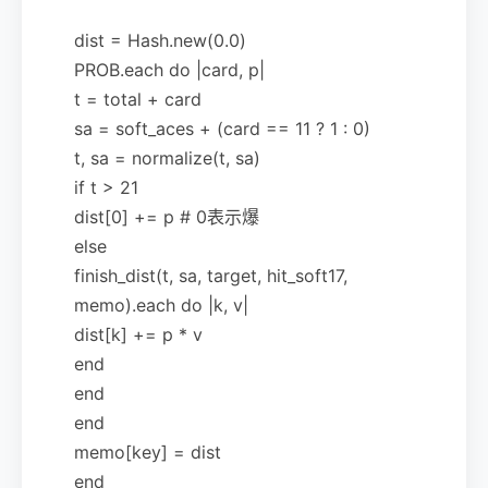
dist = Hash.new(0.0)
PROB.each do |card, p|
t = total + card
sa = soft_aces + (card == 11 ? 1 : 0)
t, sa = normalize(t, sa)
if t > 21
dist[0] += p # 0表示爆
else
finish_dist(t, sa, target, hit_soft17,
memo).each do |k, v|
dist[k] += p * v
end
end
end
memo[key] = dist
end