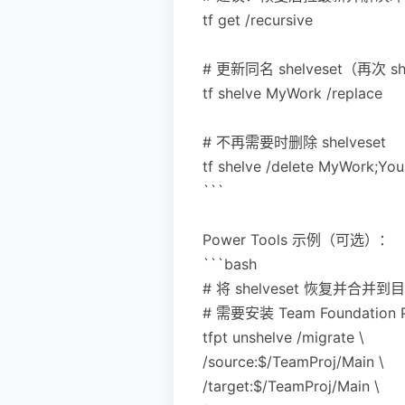
tf get /recursive
# 更新同名 shelveset（再次 she
tf shelve MyWork /replace
# 不再需要时删除 shelveset
tf shelve /delete MyWork;You
```
Power Tools 示例（可选）：
```bash
# 将 shelveset 恢复并合
# 需要安装 Team Foundation P
tfpt unshelve /migrate \
/source:$/TeamProj/Main \
/target:$/TeamProj/Main \