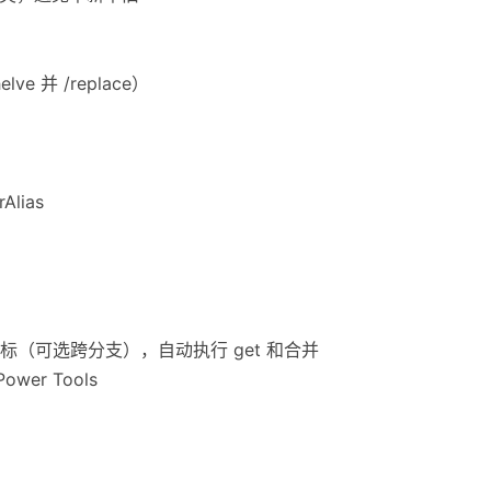
lve 并 /replace）
rAlias
并到目标（可选跨分支），自动执行 get 和合并
ower Tools