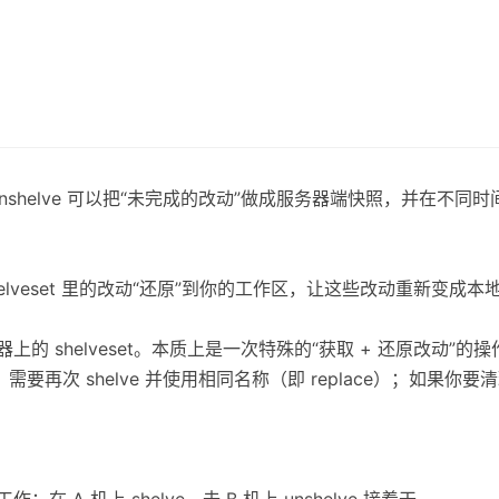
e 和 Unshelve 可以把“未完成的改动”做成服务器端快照，并在不
shelveset 里的改动“还原”到你的工作区，让这些改动重新变成本地的 
的 shelveset。本质上是一次特殊的“获取 + 还原改动”的操
set，需要再次 shelve 并使用相同名称（即 replace）；如
在 A 机上 shelve，去 B 机上 unshelve 接着干。