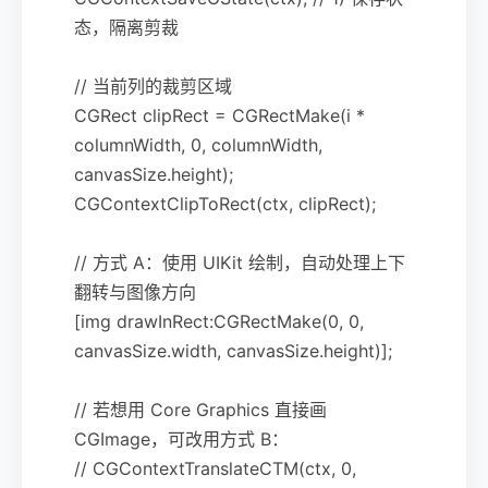
态，隔离剪裁
// 当前列的裁剪区域
CGRect clipRect = CGRectMake(i *
columnWidth, 0, columnWidth,
canvasSize.height);
CGContextClipToRect(ctx, clipRect);
// 方式 A：使用 UIKit 绘制，自动处理上下
翻转与图像方向
[img drawInRect:CGRectMake(0, 0,
canvasSize.width, canvasSize.height)];
// 若想用 Core Graphics 直接画
CGImage，可改用方式 B：
// CGContextTranslateCTM(ctx, 0,