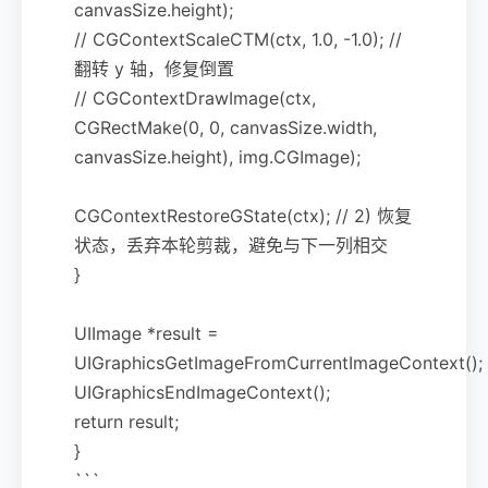
canvasSize.height);
// CGContextScaleCTM(ctx, 1.0, -1.0); //
翻转 y 轴，修复倒置
// CGContextDrawImage(ctx,
CGRectMake(0, 0, canvasSize.width,
canvasSize.height), img.CGImage);
CGContextRestoreGState(ctx); // 2) 恢复
状态，丢弃本轮剪裁，避免与下一列相交
}
UIImage *result =
UIGraphicsGetImageFromCurrentImageContext();
UIGraphicsEndImageContext();
return result;
}
```