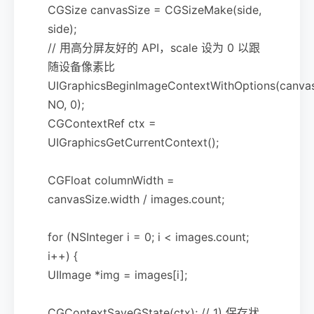
CGSize canvasSize = CGSizeMake(side,
side);
// 用高分屏友好的 API，scale 设为 0 以跟
随设备像素比
UIGraphicsBeginImageContextWithOptions(canvas
NO, 0);
CGContextRef ctx =
UIGraphicsGetCurrentContext();
CGFloat columnWidth =
canvasSize.width / images.count;
for (NSInteger i = 0; i < images.count;
i++) {
UIImage *img = images[i];
CGContextSaveGState(ctx); // 1) 保存状