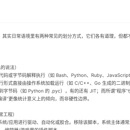
着用，其实日常语境里有两种常见的划分方式，它们各有道理，但都
见的说法）
字节码解释执行（如 Bash、Python、Ruby、JavaScrip
行形式直接由操作系统加载运行（如 C/C++、Go 生成的二进
节码（如 Python 的 .pyc），有的还有 JIT；而所谓“程
vs 编译”更像统计意义上的倾向，而非硬性边界。
日常工程）
现有系统/应用进行驱动、自动化或胶合。移除该脚本，系统主体通
、编辑器/游戏里的插件脚本。