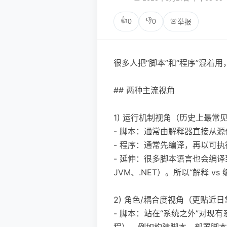
👍
👎
0
0
🚨
举报
很多人把“脚本”和“程序”混
## 两种主流视角
1) 运行机制视角（历史上最常
- 脚本：通常由解释器直接从源代码或
- 程序：通常先编译，再以可执
- 延伸：很多脚本语言也会编译到字
JVM、.NET）。所以“解释 
2) 角色/耦合度视角（更贴近
- 脚本：站在“系统之外”对
程）。例如构建脚本、部署脚本