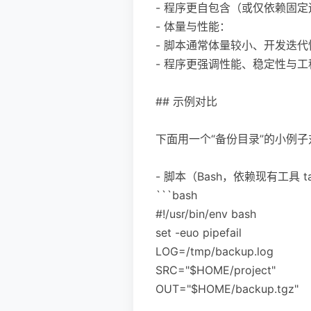
- 程序更自包含（或仅依赖固
- 体量与性能：
- 脚本通常体量较小、开发迭
- 程序更强调性能、稳定性与工程
## 示例对比
下面用一个“备份目录”的小例
- 脚本（Bash，依赖现有工具 t
```bash
#!/usr/bin/env bash
set -euo pipefail
LOG=/tmp/backup.log
SRC="$HOME/project"
OUT="$HOME/backup.tgz"