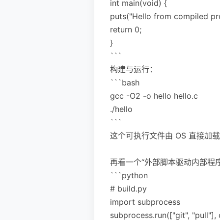
int main(void) {
puts("Hello from compiled pr
return 0;
}
```
构建与运行：
```bash
gcc -O2 -o hello hello.c
./hello
```
这个可执行文件由 OS 直接加
再看一个“外部脚本驱动内部程序”的
```python
# build.py
import subprocess
subprocess.run(["git", "pull"]