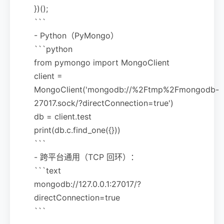
})();
```
- Python（PyMongo）
```python
from pymongo import MongoClient
client =
MongoClient('mongodb://%2Ftmp%2Fmongodb-
27017.sock/?directConnection=true')
db = client.test
print(db.c.find_one({}))
```
- 跨平台通用（TCP 回环）：
```text
mongodb://127.0.0.1:27017/?
directConnection=true
```