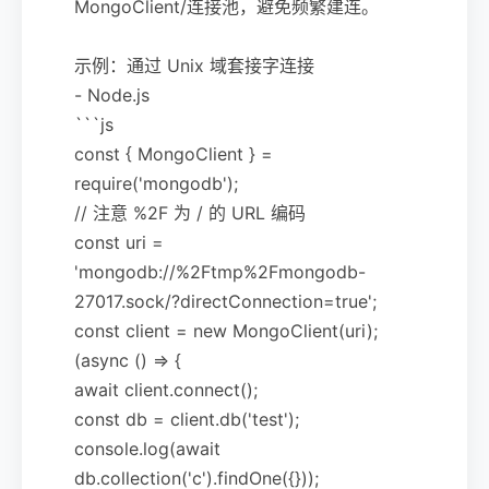
MongoClient/连接池，避免频繁建连。
示例：通过 Unix 域套接字连接
- Node.js
```js
const { MongoClient } =
require('mongodb');
// 注意 %2F 为 / 的 URL 编码
const uri =
'mongodb://%2Ftmp%2Fmongodb-
27017.sock/?directConnection=true';
const client = new MongoClient(uri);
(async () => {
await client.connect();
const db = client.db('test');
console.log(await
db.collection('c').findOne({}));