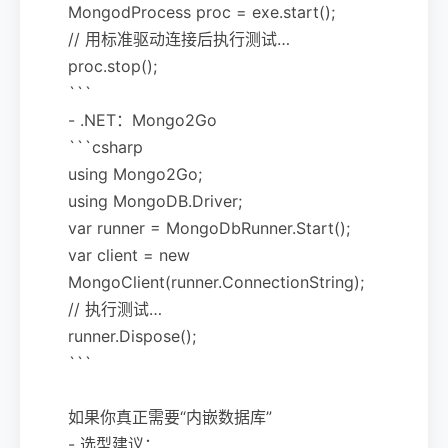
MongodProcess proc = exe.start();
// 用标准驱动连接后执行测试…
proc.stop();
```
- .NET：Mongo2Go
```csharp
using Mongo2Go;
using MongoDB.Driver;
var runner = MongoDbRunner.Start();
var client = new
MongoClient(runner.ConnectionString);
// 执行测试…
runner.Dispose();
```
如果你真正需要“内嵌数据库”
- 选型建议：