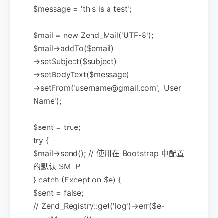
$message = 'this is a test';
$mail = new Zend_Mail('UTF-8');
$mail->addTo($email)
->setSubject($subject)
->setBodyText($message)
->setFrom('username@gmail.com', 'User
Name');
$sent = true;
try {
$mail->send(); // 使用在 Bootstrap 中配置
的默认 SMTP
} catch (Exception $e) {
$sent = false;
// Zend_Registry::get('log')->err($e-