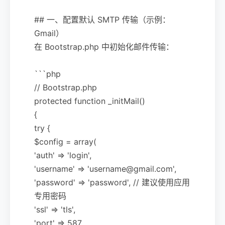
## 一、配置默认 SMTP 传输（示例：
Gmail）
在 Bootstrap.php 中初始化邮件传输：
```php
// Bootstrap.php
protected function _initMail()
{
try {
$config = array(
'auth' => 'login',
'username' => 'username@gmail.com',
'password' => 'password', // 建议使用应用
专用密码
'ssl' => 'tls',
'port' => 587,