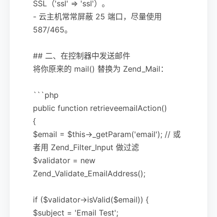
SSL（'ssl' => 'ssl'）。
- 云主机常常屏蔽 25 端口，尽量使用
587/465。
## 二、在控制器中发送邮件
将你原来的 mail() 替换为 Zend_Mail：
```php
public function retrieveemailAction()
{
$email = $this->_getParam('email'); // 或
者用 Zend_Filter_Input 做过滤
$validator = new
Zend_Validate_EmailAddress();
if ($validator->isValid($email)) {
$subject = 'Email Test';