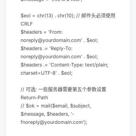
$eol = chr(13) . chr(10); // 邮件头必须使用
CRLF
$headers = 'From:
noreply@yourdomain.com' . $eol;
$headers .= 'Reply-To:
noreply@yourdomain.com' . $eol;
$headers .= 'Content-Type: text/plain;
charset=UTF-8' . $eol;
// 可选: 一些服务器需要第五个参数设置
Return-Path
// $ok = mail($email, $subject,
$message, $headers, '-
fnoreply@yourdomain.com');