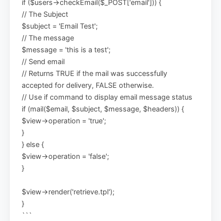
if ($users->checkEmail($_POST['email'])) {
// The Subject
$subject = 'Email Test';
// The message
$message = 'this is a test';
// Send email
// Returns TRUE if the mail was successfully
accepted for delivery, FALSE otherwise.
// Use if command to display email message status
if (mail($email, $subject, $message, $headers)) {
$view->operation = 'true';
}
} else {
$view->operation = 'false';
}
$view->render('retrieve.tpl');
}
```