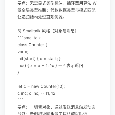
要点：无需显式类型标注，编译器用算法 W
做全局类型推断；代数数据类型与模式匹配
让递归结构处理直观优雅。
6) Smalltalk 风格（对象与消息）
```smalltalk
class Counter {
var x;
init(start) { x = start; }
inc() { x = x + 1; ^x } -- ^ 表示返回
}
let c = new Counter(10);
c inc; c inc; -- 11, 12
```
要点：一切皆对象，通过发送消息触发动态
分派；示例把返回也做了语法糖以贴近