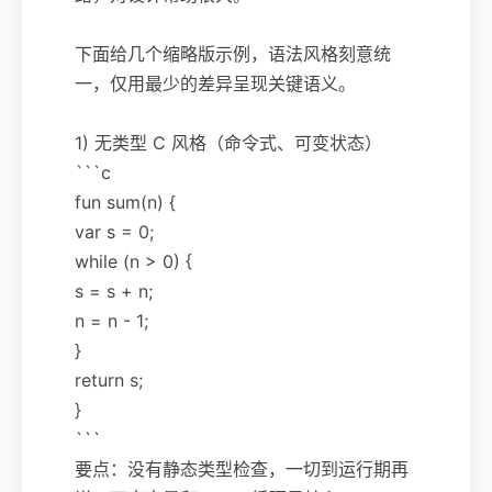
下面给几个缩略版示例，语法风格刻意统
一，仅用最少的差异呈现关键语义。
1) 无类型 C 风格（命令式、可变状态）
```c
fun sum(n) {
var s = 0;
while (n > 0) {
s = s + n;
n = n - 1;
}
return s;
}
```
要点：没有静态类型检查，一切到运行期再