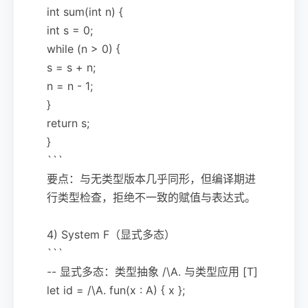
int sum(int n) {
int s = 0;
while (n > 0) {
s = s + n;
n = n - 1;
}
return s;
}
```
要点：与无类型版本几乎同形，但编译期进
行类型检查，拒绝不一致的赋值与表达式。
4) System F（显式多态）
```
-- 显式多态：类型抽象 /\A. 与类型应用 [T]
let id = /\A. fun(x : A) { x };