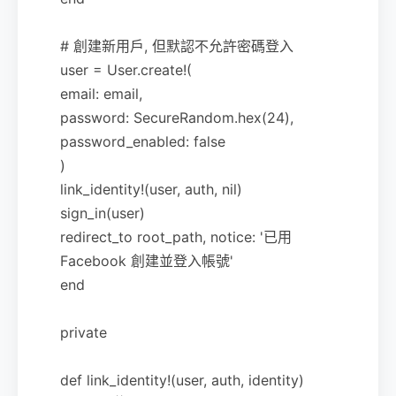
# 創建新用戶, 但默認不允許密碼登入
user = User.create!(
email: email,
password: SecureRandom.hex(24),
password_enabled: false
)
link_identity!(user, auth, nil)
sign_in(user)
redirect_to root_path, notice: '已用
Facebook 創建並登入帳號'
end
private
def link_identity!(user, auth, identity)