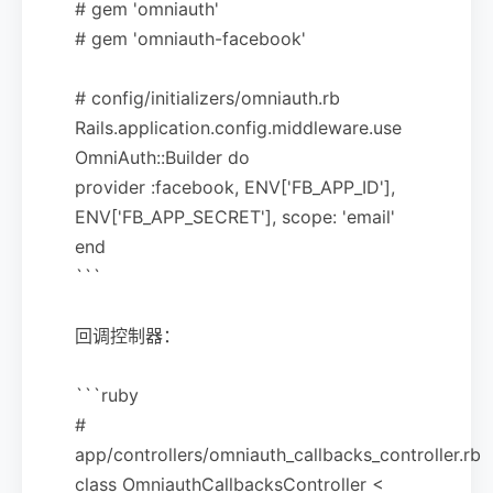
# gem 'omniauth'
# gem 'omniauth-facebook'
# config/initializers/omniauth.rb
Rails.application.config.middleware.use
OmniAuth::Builder do
provider :facebook, ENV['FB_APP_ID'],
ENV['FB_APP_SECRET'], scope: 'email'
end
```
回调控制器：
```ruby
#
app/controllers/omniauth_callbacks_controller.rb
class OmniauthCallbacksController <