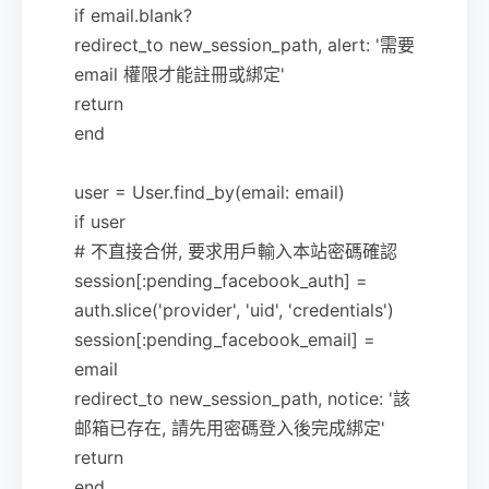
if email.blank?
redirect_to new_session_path, alert: '需要
email 權限才能註冊或綁定'
return
end
user = User.find_by(email: email)
if user
# 不直接合併, 要求用戶輸入本站密碼確認
session[:pending_facebook_auth] =
auth.slice('provider', 'uid', 'credentials')
session[:pending_facebook_email] =
email
redirect_to new_session_path, notice: '該
邮箱已存在, 請先用密碼登入後完成綁定'
return
end