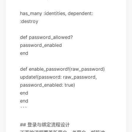
has_many :identities, dependent:
:destroy
def password_allowed?
password_enabled
end
def enable_password!(raw_password)
update!(password: raw_password,
password_enabled: true)
end
end
```
## 登录与绑定流程设计