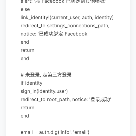
alert: '該 Facebook 已綁定到其他帳號'
else
link_identity!(current_user, auth, identity)
redirect_to settings_connections_path,
notice: '已成功綁定 Facebook'
end
return
end
# 未登录, 走第三方登录
if identity
sign_in(identity.user)
redirect_to root_path, notice: '登录成功'
return
end
email = auth.dig('info', 'email')