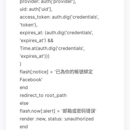
provider: auth['provider'],
uid: auth['uid'],
access_token: auth.dig('credentials',
'token'),
expires_at: (auth.dig('credentials',
'expires_at') &&
Time.at(auth.dig('credentials',
'expires_at')))
)
flash[:notice] = '已為你的帳號綁定
Facebook'
end
redirect_to root_path
else
flash.now[:alert] = '邮箱或密码错误'
render :new, status: :unauthorized
end