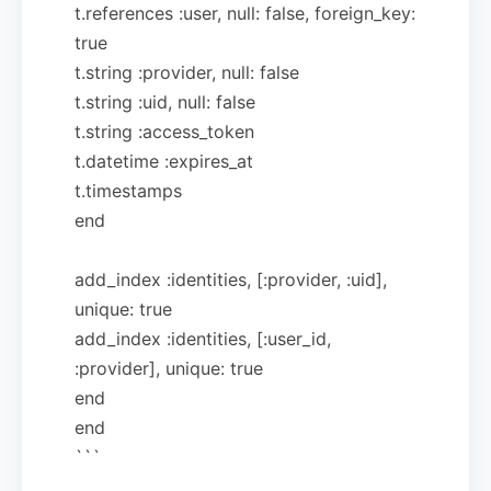
t.references :user, null: false, foreign_key:
true
t.string :provider, null: false
t.string :uid, null: false
t.string :access_token
t.datetime :expires_at
t.timestamps
end
add_index :identities, [:provider, :uid],
unique: true
add_index :identities, [:user_id,
:provider], unique: true
end
end
```