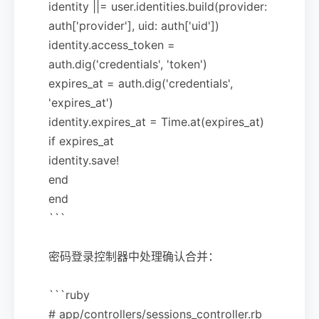
identity ||= user.identities.build(provider:
auth['provider'], uid: auth['uid'])
identity.access_token =
auth.dig('credentials', 'token')
expires_at = auth.dig('credentials',
'expires_at')
identity.expires_at = Time.at(expires_at)
if expires_at
identity.save!
end
end
```
密码登录控制器中处理确认合并：
```ruby
# app/controllers/sessions_controller.rb