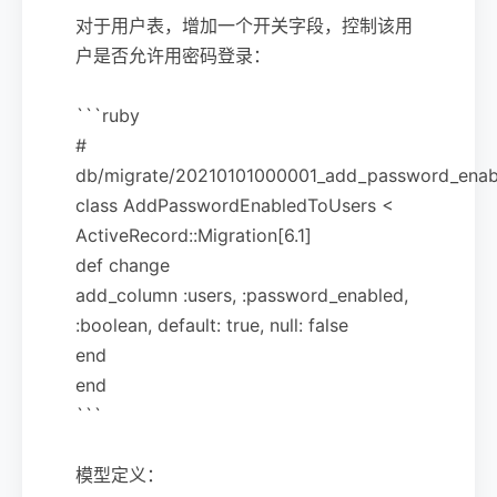
对于用户表，增加一个开关字段，控制该用
户是否允许用密码登录：
```ruby
#
db/migrate/20210101000001_add_password_enabl
class AddPasswordEnabledToUsers <
ActiveRecord::Migration[6.1]
def change
add_column :users, :password_enabled,
:boolean, default: true, null: false
end
end
```
模型定义：