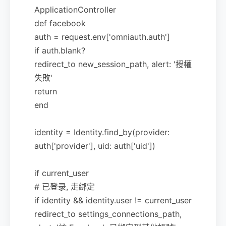
ApplicationController
def facebook
auth = request.env['omniauth.auth']
if auth.blank?
redirect_to new_session_path, alert: '授權
失敗'
return
end
identity = Identity.find_by(provider:
auth['provider'], uid: auth['uid'])
if current_user
# 已登录, 走綁定
if identity && identity.user != current_user
redirect_to settings_connections_path,