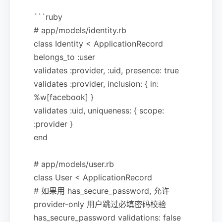
```ruby
# app/models/identity.rb
class Identity < ApplicationRecord
belongs_to :user
validates :provider, :uid, presence: true
validates :provider, inclusion: { in:
%w[facebook] }
validates :uid, uniqueness: { scope:
:provider }
end
# app/models/user.rb
class User < ApplicationRecord
# 如果用 has_secure_password, 允许
provider-only 用户跳过必填密码校验
has_secure_password validations: false