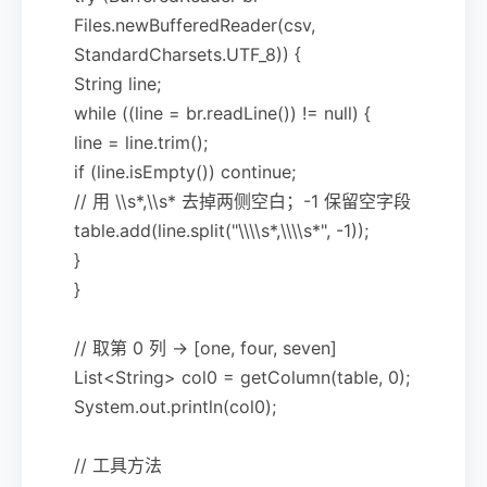
Files.newBufferedReader(csv,
StandardCharsets.UTF_8)) {
String line;
while ((line = br.readLine()) != null) {
line = line.trim();
if (line.isEmpty()) continue;
// 用 \\s*,\\s* 去掉两侧空白；-1 保留空字段
table.add(line.split("\\\\s*,\\\\s*", -1));
}
}
// 取第 0 列 -> [one, four, seven]
List<String> col0 = getColumn(table, 0);
System.out.println(col0);
// 工具方法