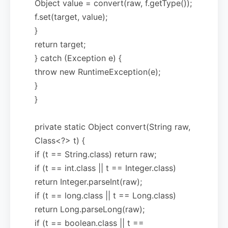
Object value = convert(raw, f.getType());
f.set(target, value);
}
return target;
} catch (Exception e) {
throw new RuntimeException(e);
}
}
private static Object convert(String raw,
Class<?> t) {
if (t == String.class) return raw;
if (t == int.class || t == Integer.class)
return Integer.parseInt(raw);
if (t == long.class || t == Long.class)
return Long.parseLong(raw);
if (t == boolean.class || t ==