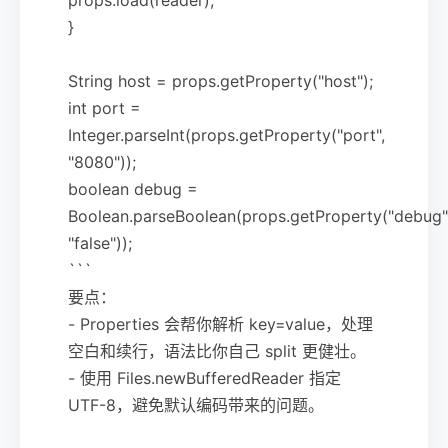
}
String host = props.getProperty("host");
int port =
Integer.parseInt(props.getProperty("port",
"8080"));
boolean debug =
Boolean.parseBoolean(props.getProperty("debug"
"false"));
```
要点：
- Properties 会帮你解析 key=value，处理
空白和续行，语法比你自己 split 更健壮。
- 使用 Files.newBufferedReader 指定
UTF-8，避免默认编码带来的问题。