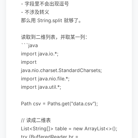
- 字段里不会出现逗号
- 不涉及转义
那么用 String.split 就够了。
读取到二维列表，并取某一列：
```java
import java.io.*;
import
java.nio.charset.StandardCharsets;
import java.nio.file.*;
import java.util.*;
Path csv = Paths.get("data.csv");
// 读成二维表
List<String[]> table = new ArrayList<>();
try (BufferedReader br =