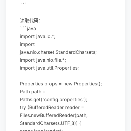
```
读取代码：
```java
import java.io.*;
import
java.nio.charset.StandardCharsets;
import java.nio.file.*;
import java.util.Properties;
Properties props = new Properties();
Path path =
Paths.get("config.properties");
try (BufferedReader reader =
Files.newBufferedReader(path,
StandardCharsets.UTF_8)) {
props.load(reader);