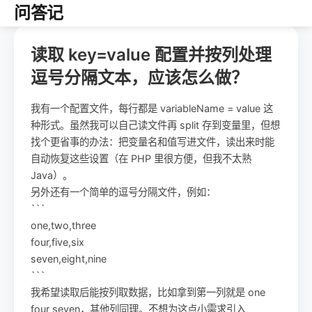
问答记
读取 key=value 配置并按列处理
逗号分隔文本，应该怎么做？
我有一个配置文件，每行都是 variableName = value 这
种形式。虽然我可以自己读文件再 split 存到变量里，但想
找个更省事的办法：把变量名和值写进文件，读出来时能
自动恢复这些设置（在 PHP 里很方便，但我不太熟
Java）。
另外还有一个简单的逗号分隔文件，例如：
```
one,two,three
four,five,six
seven,eight,nine
```
我希望读取后能按列取数据，比如拿到第一列就是 one
four seven，其他列同理。不想为这点小需求引入