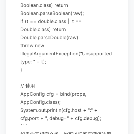
Boolean.class) return
Boolean.parseBoolean(raw);
if (t == double.class || t ==
Double.class) return
Double.parseDouble(raw);
throw new
IllegalArgumentException("Unsupported
type: " + t);
}
// 使用
AppConfig cfg = bind(props,
AppConfig.class);
System.out.println(cfg.host + ":" +
cfg.port + ", debug=" + cfg.debug);
```