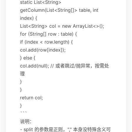
static List<String>
getColumn(List<String[]> table, int
index) {
List<String> col = new ArrayList<>();
for (String[] row : table) {
if (index < row.length) {
col.add(row[index]);
} else {
col.add(null); // 或者跳过/抛异常，按需处
理
}
}
return col;
}
```
说明：
- split 的参数是正则，"," 本身没特殊含义可